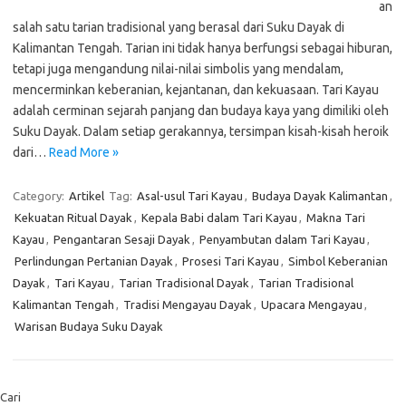
an
salah satu tarian tradisional yang berasal dari Suku Dayak di
Kalimantan Tengah. Tarian ini tidak hanya berfungsi sebagai hiburan,
tetapi juga mengandung nilai-nilai simbolis yang mendalam,
mencerminkan keberanian, kejantanan, dan kekuasaan. Tari Kayau
adalah cerminan sejarah panjang dan budaya kaya yang dimiliki oleh
Suku Dayak. Dalam setiap gerakannya, tersimpan kisah-kisah heroik
dari…
Read More »
Category:
Artikel
Tag:
Asal-usul Tari Kayau
,
Budaya Dayak Kalimantan
,
Kekuatan Ritual Dayak
,
Kepala Babi dalam Tari Kayau
,
Makna Tari
Kayau
,
Pengantaran Sesaji Dayak
,
Penyambutan dalam Tari Kayau
,
Perlindungan Pertanian Dayak
,
Prosesi Tari Kayau
,
Simbol Keberanian
Dayak
,
Tari Kayau
,
Tarian Tradisional Dayak
,
Tarian Tradisional
Kalimantan Tengah
,
Tradisi Mengayau Dayak
,
Upacara Mengayau
,
Warisan Budaya Suku Dayak
Cari