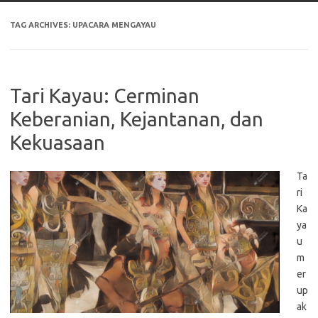
TAG ARCHIVES:
UPACARA MENGAYAU
Tari Kayau: Cerminan
Keberanian, Kejantanan, dan
Kekuasaan
Ta
ri
Ka
ya
u
m
er
up
ak