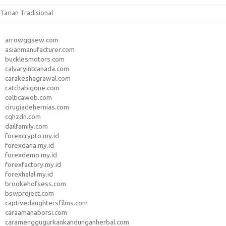
Tarian Tradisional
arrowggsew.com
asianmanufacturer.com
bucklesmotors.com
calvaryintcanada.com
carakeshagrawal.com
catchabigone.com
celticaweb.com
cirugiadehernias.com
cqhzdn.com
dailfamily.com
forexcrypto.my.id
forexdana.my.id
forexdemo.my.id
forexfactory.my.id
forexhalal.my.id
brookehofsess.com
bswproject.com
captivedaughtersfilms.com
caraamanaborsi.com
caramenggugurkankandunganherbal.com