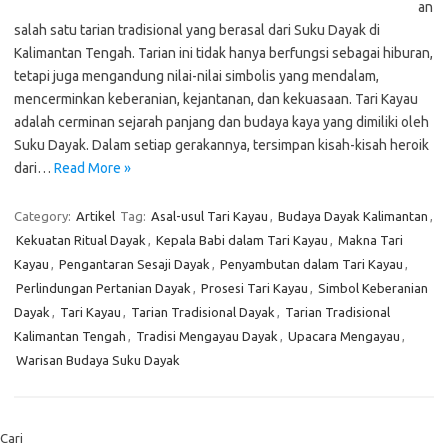
an
salah satu tarian tradisional yang berasal dari Suku Dayak di
Kalimantan Tengah. Tarian ini tidak hanya berfungsi sebagai hiburan,
tetapi juga mengandung nilai-nilai simbolis yang mendalam,
mencerminkan keberanian, kejantanan, dan kekuasaan. Tari Kayau
adalah cerminan sejarah panjang dan budaya kaya yang dimiliki oleh
Suku Dayak. Dalam setiap gerakannya, tersimpan kisah-kisah heroik
dari…
Read More »
Category:
Artikel
Tag:
Asal-usul Tari Kayau
,
Budaya Dayak Kalimantan
,
Kekuatan Ritual Dayak
,
Kepala Babi dalam Tari Kayau
,
Makna Tari
Kayau
,
Pengantaran Sesaji Dayak
,
Penyambutan dalam Tari Kayau
,
Perlindungan Pertanian Dayak
,
Prosesi Tari Kayau
,
Simbol Keberanian
Dayak
,
Tari Kayau
,
Tarian Tradisional Dayak
,
Tarian Tradisional
Kalimantan Tengah
,
Tradisi Mengayau Dayak
,
Upacara Mengayau
,
Warisan Budaya Suku Dayak
Cari