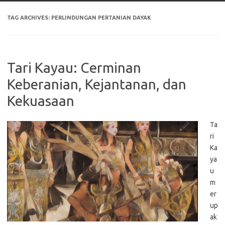
TAG ARCHIVES:
PERLINDUNGAN PERTANIAN DAYAK
Tari Kayau: Cerminan
Keberanian, Kejantanan, dan
Kekuasaan
Ta
ri
Ka
ya
u
m
er
up
ak