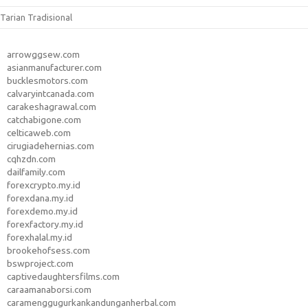
Tarian Tradisional
arrowggsew.com
asianmanufacturer.com
bucklesmotors.com
calvaryintcanada.com
carakeshagrawal.com
catchabigone.com
celticaweb.com
cirugiadehernias.com
cqhzdn.com
dailfamily.com
forexcrypto.my.id
forexdana.my.id
forexdemo.my.id
forexfactory.my.id
forexhalal.my.id
brookehofsess.com
bswproject.com
captivedaughtersfilms.com
caraamanaborsi.com
caramenggugurkankandunganherbal.com