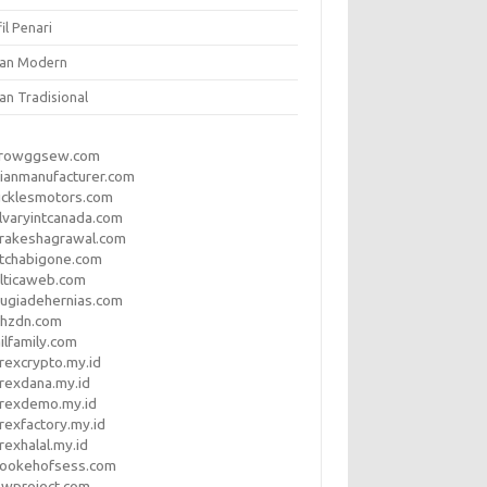
il Penari
ian Modern
an Tradisional
rrowggsew.com
ianmanufacturer.com
ucklesmotors.com
lvaryintcanada.com
arakeshagrawal.com
tchabigone.com
lticaweb.com
rugiadehernias.com
qhzdn.com
ilfamily.com
rexcrypto.my.id
rexdana.my.id
orexdemo.my.id
rexfactory.my.id
rexhalal.my.id
rookehofsess.com
swproject.com