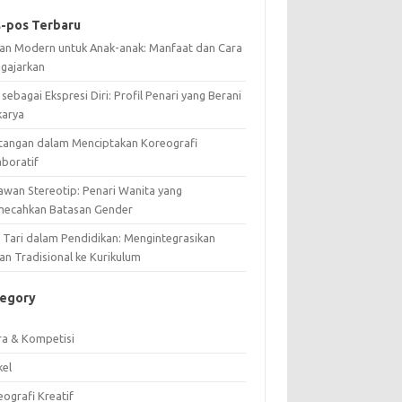
-pos Terbaru
ian Modern untuk Anak-anak: Manfaat dan Cara
gajarkan
 sebagai Ekspresi Diri: Profil Penari yang Berani
karya
tangan dalam Menciptakan Koreografi
aboratif
awan Stereotip: Penari Wanita yang
ecahkan Batasan Gender
i Tari dalam Pendidikan: Mengintegrasikan
an Tradisional ke Kurikulum
tegory
ra & Kompetisi
kel
ografi Kreatif