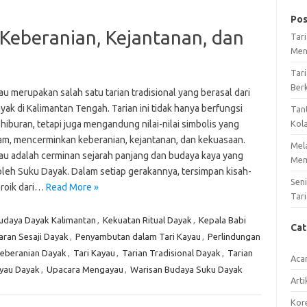
Pos
 Keberanian, Kejantanan, dan
Tar
Men
Tari
Ber
au merupakan salah satu tarian tradisional yang berasal dari
ak di Kalimantan Tengah. Tarian ini tidak hanya berfungsi
Tan
hiburan, tetapi juga mengandung nilai-nilai simbolis yang
Kol
m, mencerminkan keberanian, kejantanan, dan kekuasaan.
Mel
yau adalah cerminan sejarah panjang dan budaya kaya yang
Mem
 oleh Suku Dayak. Dalam setiap gerakannya, tersimpan kisah-
Sen
eroik dari…
Read More »
Tari
udaya Dayak Kalimantan
,
Kekuatan Ritual Dayak
,
Kepala Babi
Ca
ran Sesaji Dayak
,
Penyambutan dalam Tari Kayau
,
Perlindungan
eberanian Dayak
,
Tari Kayau
,
Tarian Tradisional Dayak
,
Tarian
Aca
yau Dayak
,
Upacara Mengayau
,
Warisan Budaya Suku Dayak
Arti
Kore