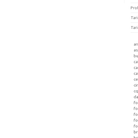
Prof
Tar
Tari
a
as
b
ca
c
ca
ce
ci
c
da
fo
fo
f
fo
fo
b
b