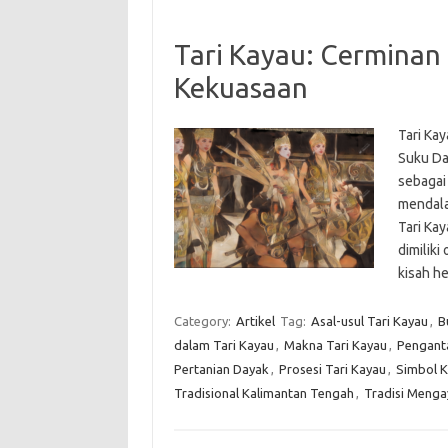
Tari Kayau: Cerminan
Kekuasaan
Tari Kay
Suku Day
sebagai 
mendala
Tari Ka
dimiliki
kisah h
Category:
Artikel
Tag:
Asal-usul Tari Kayau
,
B
dalam Tari Kayau
,
Makna Tari Kayau
,
Penganta
Pertanian Dayak
,
Prosesi Tari Kayau
,
Simbol K
Tradisional Kalimantan Tengah
,
Tradisi Menga