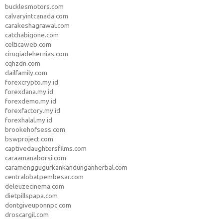
bucklesmotors.com
calvaryintcanada.com
carakeshagrawal.com
catchabigone.com
celticaweb.com
cirugiadehernias.com
cqhzdn.com
dailfamily.com
forexcrypto.my.id
forexdana.my.id
forexdemo.my.id
forexfactory.my.id
forexhalal.my.id
brookehofsess.com
bswproject.com
captivedaughtersfilms.com
caraamanaborsi.com
caramenggugurkankandunganherbal.com
centralobatpembesar.com
deleuzecinema.com
dietpillspapa.com
dontgiveuponnpc.com
droscargil.com