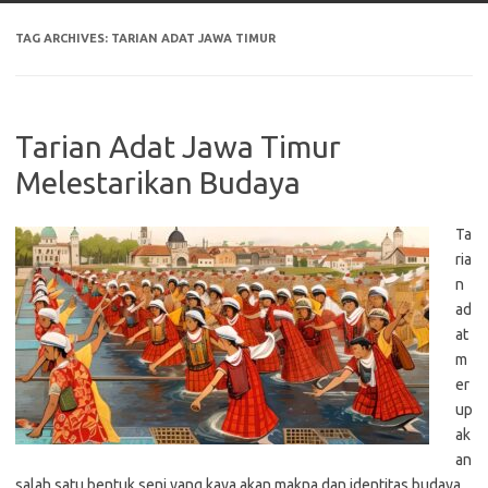
TAG ARCHIVES:
TARIAN ADAT JAWA TIMUR
Tarian Adat Jawa Timur
Melestarikan Budaya
Ta
ria
n
ad
at
m
er
up
ak
an
salah satu bentuk seni yang kaya akan makna dan identitas budaya.