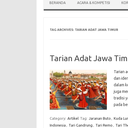
BERANDA
ACARA & KOMPETISI
KOR
TAG ARCHIVES:
TARIAN ADAT JAWA TIMUR
Tarian Adat Jawa Tim
Tarian 
dan iden
dalam ke
juga me
tradisi 
pada be
Category:
Artikel
Tag:
Jaranan Buto
,
Kuda Lu
Indonesia
,
Tari Gandrung
,
Tari Remo
,
Tari Th