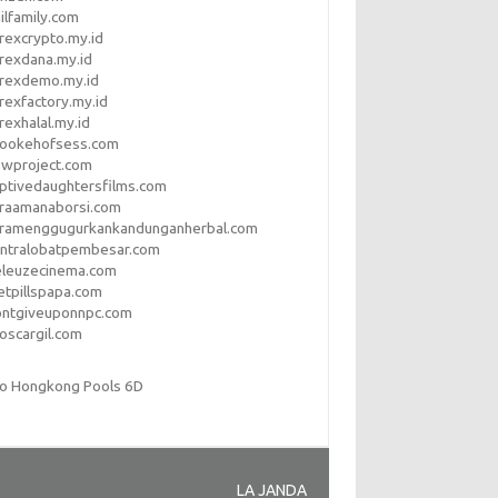
ilfamily.com
rexcrypto.my.id
rexdana.my.id
orexdemo.my.id
rexfactory.my.id
rexhalal.my.id
rookehofsess.com
swproject.com
ptivedaughtersfilms.com
araamanaborsi.com
aramenggugurkankandunganherbal.com
entralobatpembesar.com
eleuzecinema.com
etpillspapa.com
ontgiveuponnpc.com
oscargil.com
to Hongkong Pools 6D
LA JANDA