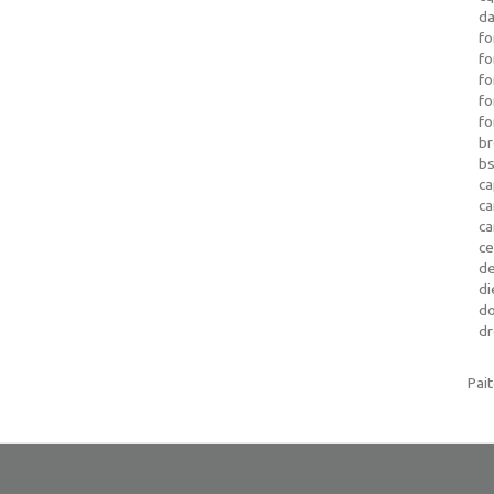
da
fo
fo
f
fo
fo
b
b
ca
c
c
c
d
di
d
dr
Pai