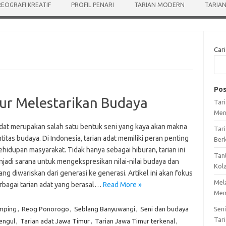
EOGRAFI KREATIF
PROFIL PENARI
TARIAN MODERN
TARIAN
Cari
Pos
ur Melestarikan Budaya
Tar
Men
adat merupakan salah satu bentuk seni yang kaya akan makna
Tari
titas budaya. Di Indonesia, tarian adat memiliki peran penting
Ber
hidupan masyarakat. Tidak hanya sebagai hiburan, tarian ini
Tan
njadi sarana untuk mengekspresikan nilai-nilai budaya dan
Kol
yang diwariskan dari generasi ke generasi. Artikel ini akan fokus
Mel
rbagai tarian adat yang berasal…
Read More »
Mem
mping
,
Reog Ponorogo
,
Seblang Banyuwangi
,
Seni dan budaya
Sen
Tari
engul
,
Tarian adat Jawa Timur
,
Tarian Jawa Timur terkenal
,