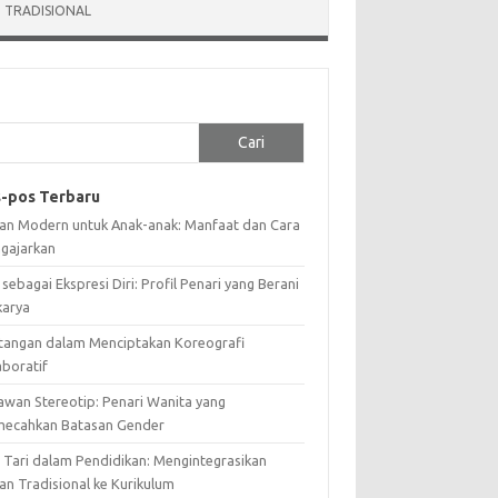
 TRADISIONAL
Cari
-pos Terbaru
ian Modern untuk Anak-anak: Manfaat dan Cara
gajarkan
 sebagai Ekspresi Diri: Profil Penari yang Berani
karya
tangan dalam Menciptakan Koreografi
aboratif
awan Stereotip: Penari Wanita yang
ecahkan Batasan Gender
i Tari dalam Pendidikan: Mengintegrasikan
an Tradisional ke Kurikulum