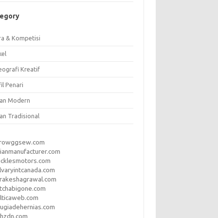
tegory
ra & Kompetisi
kel
ografi Kreatif
il Penari
ian Modern
an Tradisional
rrowggsew.com
ianmanufacturer.com
ucklesmotors.com
lvaryintcanada.com
arakeshagrawal.com
tchabigone.com
lticaweb.com
rugiadehernias.com
qhzdn.com