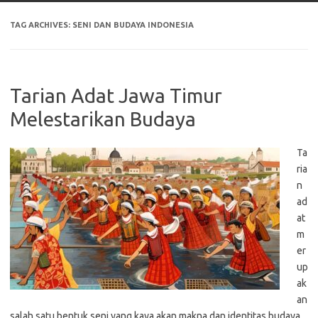
TAG ARCHIVES:
SENI DAN BUDAYA INDONESIA
Tarian Adat Jawa Timur
Melestarikan Budaya
Ta
ria
n
ad
at
m
er
up
ak
an
salah satu bentuk seni yang kaya akan makna dan identitas budaya.