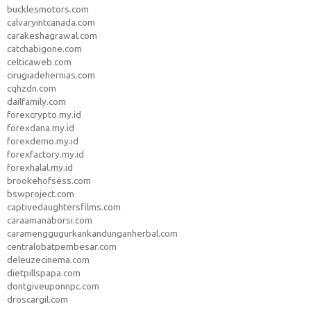
bucklesmotors.com
calvaryintcanada.com
carakeshagrawal.com
catchabigone.com
celticaweb.com
cirugiadehernias.com
cqhzdn.com
dailfamily.com
forexcrypto.my.id
forexdana.my.id
forexdemo.my.id
forexfactory.my.id
forexhalal.my.id
brookehofsess.com
bswproject.com
captivedaughtersfilms.com
caraamanaborsi.com
caramenggugurkankandunganherbal.com
centralobatpembesar.com
deleuzecinema.com
dietpillspapa.com
dontgiveuponnpc.com
droscargil.com