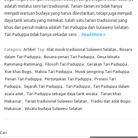
adalah melalui seni tari tradisional. Tarian-tarian ini tidak hanya
menjadi warisan budaya yang harus dilestarikan, tetapi juga menjadi
daya tarik wisata yang memikat. Salah satu tarian tradisional yang
khas dan penuh makna adalah Tari Paduppa dari Sulawesi Selatan.
Tari Paduppa tidak hanya sekadar seni…
Read More »
Category:
Artikel
Tag:
Alat musik tradisional Sulawesi Selatan
,
Bosara
dalam Tari Paduppa
,
Busana penari Tari Paduppa
,
Desa Wisata
Rammang-Rammang
,
Filosofi Tari Paduppa
,
Gerakan Tari Paduppa
,
Kue khas Bugis
,
Makna Tari Paduppa
,
Musik pengiring Tari Paduppa
,
Penari Tari Paduppa
,
Pertunjukan Tari Paduppa
,
Prosesi Tari
Paduppa
,
Sejarah Tari Paduppa
,
Tari Paduppa
,
Tari Paduppa dalam
acara adat
,
Tari Paduppa sebagai daya tarik wisata
,
Tarian khas
Makassar
,
Tarian tradisional Sulawesi Selatan
,
Tradisi dan adat Bugis-
Makassar
,
Wisata budaya Sulawesi Selatan
Cari