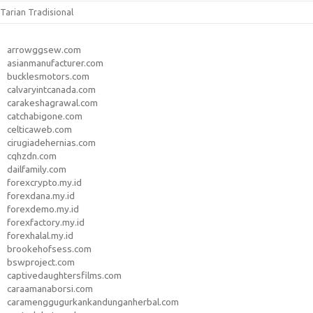
Tarian Tradisional
arrowggsew.com
asianmanufacturer.com
bucklesmotors.com
calvaryintcanada.com
carakeshagrawal.com
catchabigone.com
celticaweb.com
cirugiadehernias.com
cqhzdn.com
dailfamily.com
forexcrypto.my.id
forexdana.my.id
forexdemo.my.id
forexfactory.my.id
forexhalal.my.id
brookehofsess.com
bswproject.com
captivedaughtersfilms.com
caraamanaborsi.com
caramenggugurkankandunganherbal.com