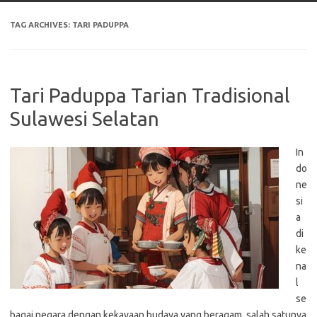
TAG ARCHIVES:
TARI PADUPPA
Tari Paduppa Tarian Tradisional
Sulawesi Selatan
In
do
ne
si
a
di
ke
na
l
se
bagai negara dengan kekayaan budaya yang beragam, salah satunya