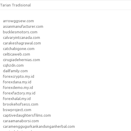
Tarian Tradisional
arrowggsew.com
asianmanufacturer.com
bucklesmotors.com
calvaryintcanada.com
carakeshagrawal.com
catchabigone.com
celticaweb.com
cirugiadehernias.com
cqhzdn.com
dailfamily.com
forexcrypto.my.id
forexdana.my.id
forexdemo.my.id
forexfactory.my.id
forexhalal.my.id
brookehofsess.com
bswproject.com
captivedaughtersfilms.com
caraamanaborsi.com
caramenggugurkankandunganherbal.com