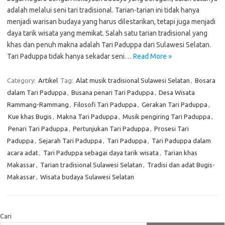
adalah melalui seni tari tradisional. Tarian-tarian ini tidak hanya
menjadi warisan budaya yang harus dilestarikan, tetapi juga menjadi
daya tarik wisata yang memikat. Salah satu tarian tradisional yang
khas dan penuh makna adalah Tari Paduppa dari Sulawesi Selatan.
Tari Paduppa tidak hanya sekadar seni…
Read More »
Category:
Artikel
Tag:
Alat musik tradisional Sulawesi Selatan
,
Bosara
dalam Tari Paduppa
,
Busana penari Tari Paduppa
,
Desa Wisata
Rammang-Rammang
,
Filosofi Tari Paduppa
,
Gerakan Tari Paduppa
,
Kue khas Bugis
,
Makna Tari Paduppa
,
Musik pengiring Tari Paduppa
,
Penari Tari Paduppa
,
Pertunjukan Tari Paduppa
,
Prosesi Tari
Paduppa
,
Sejarah Tari Paduppa
,
Tari Paduppa
,
Tari Paduppa dalam
acara adat
,
Tari Paduppa sebagai daya tarik wisata
,
Tarian khas
Makassar
,
Tarian tradisional Sulawesi Selatan
,
Tradisi dan adat Bugis-
Makassar
,
Wisata budaya Sulawesi Selatan
Cari