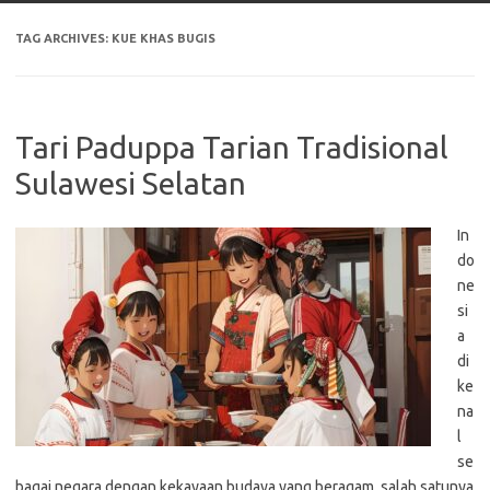
TAG ARCHIVES:
KUE KHAS BUGIS
Tari Paduppa Tarian Tradisional
Sulawesi Selatan
In
do
ne
si
a
di
ke
na
l
se
bagai negara dengan kekayaan budaya yang beragam, salah satunya