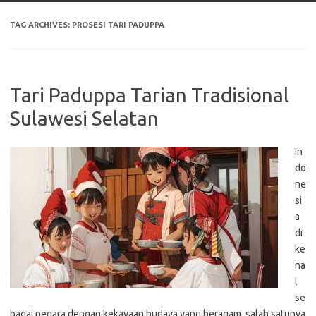
TAG ARCHIVES:
PROSESI TARI PADUPPA
Tari Paduppa Tarian Tradisional
Sulawesi Selatan
In
do
ne
si
a
di
ke
na
l
se
bagai negara dengan kekayaan budaya yang beragam, salah satunya