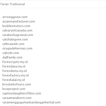
Tarian Tradisional
arrowggsew.com
asianmanufacturer.com
bucklesmotors.com
calvaryintcanada.com
carakeshagrawal.com
catchabigone.com
celticaweb.com
cirugiadehernias.com
cqhzdn.com
dailfamily.com
forexcrypto.my.id
forexdana.my.id
forexdemo.my.id
forexfactory.my.id
forexhalal.my.id
brookehofsess.com
bswproject.com
captivedaughtersfilms.com
caraamanaborsi.com
caramenggugurkankandunganherbal.com