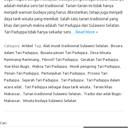
adalah melalui seni tari tradisional. Tarian-tarian ini tidak hanya
menjadi warisan budaya yang harus dilestarikan, tetapi juga menjadi
daya tarik wisata yang memikat. Salah satu tarian tradisional yang
khas dan penuh makna adalah Tari Paduppa dari Sulawesi Selatan.
Tari Paduppa tidak hanya sekadar seni…
Read More »
Category:
Artikel
Tag:
Alat musik tradisional Sulawesi Selatan
,
Bosara
dalam Tari Paduppa
,
Busana penari Tari Paduppa
,
Desa Wisata
Rammang-Rammang
,
Filosofi Tari Paduppa
,
Gerakan Tari Paduppa
,
Kue khas Bugis
,
Makna Tari Paduppa
,
Musik pengiring Tari Paduppa
,
Penari Tari Paduppa
,
Pertunjukan Tari Paduppa
,
Prosesi Tari
Paduppa
,
Sejarah Tari Paduppa
,
Tari Paduppa
,
Tari Paduppa dalam
acara adat
,
Tari Paduppa sebagai daya tarik wisata
,
Tarian khas
Makassar
,
Tarian tradisional Sulawesi Selatan
,
Tradisi dan adat Bugis-
Makassar
,
Wisata budaya Sulawesi Selatan
Cari