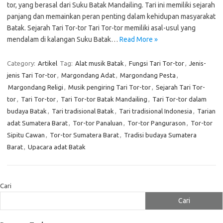
tor, yang berasal dari Suku Batak Mandailing. Tari ini memiliki sejarah
panjang dan memainkan peran penting dalam kehidupan masyarakat
Batak. Sejarah Tari Tor-tor Tari Tor-tor memiliki asal-usul yang
mendalam di kalangan Suku Batak…
Read More »
Category:
Artikel
Tag:
Alat musik Batak
,
Fungsi Tari Tor-tor
,
Jenis-
jenis Tari Tor-tor
,
Margondang Adat
,
Margondang Pesta
,
Margondang Religi
,
Musik pengiring Tari Tor-tor
,
Sejarah Tari Tor-
tor
,
Tari Tor-tor
,
Tari Tor-tor Batak Mandailing
,
Tari Tor-tor dalam
budaya Batak
,
Tari tradisional Batak
,
Tari tradisional Indonesia
,
Tarian
adat Sumatera Barat
,
Tor-tor Panaluan
,
Tor-tor Pangurason
,
Tor-tor
Sipitu Cawan
,
Tor-tor Sumatera Barat
,
Tradisi budaya Sumatera
Barat
,
Upacara adat Batak
Cari
Cari