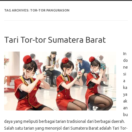
TAG ARCHIVES:
TOR-TOR PANGURASON
Tari Tor-tor Sumatera Barat
In
do
ne
si
a
ka
ya
ak
an
bu
daya yang meliputi berbagai tarian tradisional dari berbagai daerah.
Salah satu tarian yang menonjol dari Sumatera Barat adalah Tari Tor-