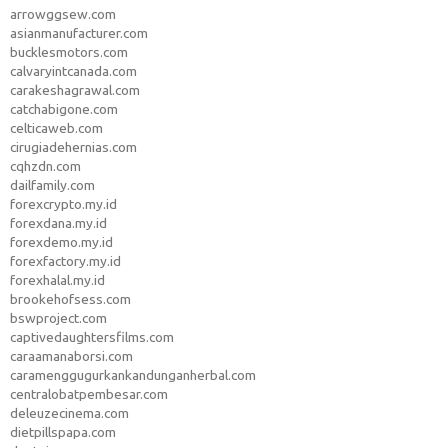
arrowggsew.com
asianmanufacturer.com
bucklesmotors.com
calvaryintcanada.com
carakeshagrawal.com
catchabigone.com
celticaweb.com
cirugiadehernias.com
cqhzdn.com
dailfamily.com
forexcrypto.my.id
forexdana.my.id
forexdemo.my.id
forexfactory.my.id
forexhalal.my.id
brookehofsess.com
bswproject.com
captivedaughtersfilms.com
caraamanaborsi.com
caramenggugurkankandunganherbal.com
centralobatpembesar.com
deleuzecinema.com
dietpillspapa.com