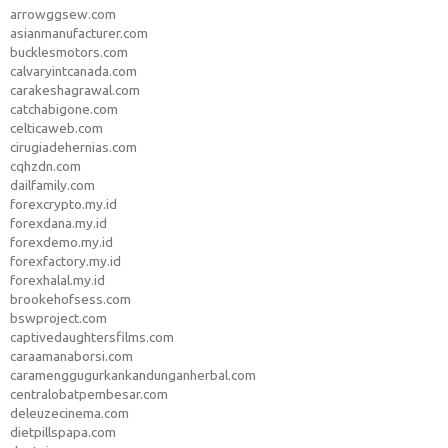
arrowggsew.com
asianmanufacturer.com
bucklesmotors.com
calvaryintcanada.com
carakeshagrawal.com
catchabigone.com
celticaweb.com
cirugiadehernias.com
cqhzdn.com
dailfamily.com
forexcrypto.my.id
forexdana.my.id
forexdemo.my.id
forexfactory.my.id
forexhalal.my.id
brookehofsess.com
bswproject.com
captivedaughtersfilms.com
caraamanaborsi.com
caramenggugurkankandunganherbal.com
centralobatpembesar.com
deleuzecinema.com
dietpillspapa.com