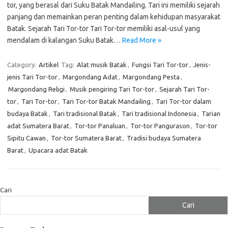
tor, yang berasal dari Suku Batak Mandailing. Tari ini memiliki sejarah
panjang dan memainkan peran penting dalam kehidupan masyarakat
Batak. Sejarah Tari Tor-tor Tari Tor-tor memiliki asal-usul yang
mendalam di kalangan Suku Batak…
Read More »
Category:
Artikel
Tag:
Alat musik Batak
,
Fungsi Tari Tor-tor
,
Jenis-
jenis Tari Tor-tor
,
Margondang Adat
,
Margondang Pesta
,
Margondang Religi
,
Musik pengiring Tari Tor-tor
,
Sejarah Tari Tor-
tor
,
Tari Tor-tor
,
Tari Tor-tor Batak Mandailing
,
Tari Tor-tor dalam
budaya Batak
,
Tari tradisional Batak
,
Tari tradisional Indonesia
,
Tarian
adat Sumatera Barat
,
Tor-tor Panaluan
,
Tor-tor Pangurason
,
Tor-tor
Sipitu Cawan
,
Tor-tor Sumatera Barat
,
Tradisi budaya Sumatera
Barat
,
Upacara adat Batak
Cari
Cari