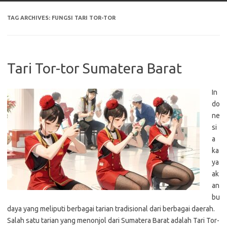
TAG ARCHIVES:
FUNGSI TARI TOR-TOR
Tari Tor-tor Sumatera Barat
In
do
ne
si
a
ka
ya
ak
an
bu
daya yang meliputi berbagai tarian tradisional dari berbagai daerah.
Salah satu tarian yang menonjol dari Sumatera Barat adalah Tari Tor-