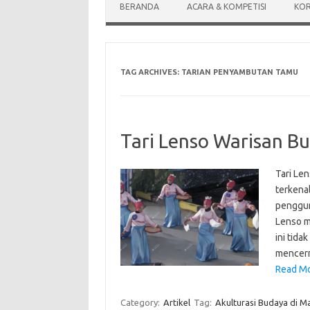
BERANDA
ACARA & KOMPETISI
KOR
TAG ARCHIVES:
TARIAN PENYAMBUTAN TAMU
Tari Lenso Warisan B
Tari Len
terkena
penggun
Lenso m
ini tida
mencerm
Read Mo
Category:
Artikel
Tag:
Akulturasi Budaya di M