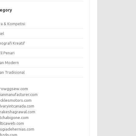
tegory
ra & Kompetisi
kel
ografi Kreatif
il Penari
ian Modern
an Tradisional
rrowggsew.com
ianmanufacturer.com
ucklesmotors.com
lvaryintcanada.com
arakeshagrawal.com
tchabigone.com
lticaweb.com
rugiadehernias.com
qhzdn.com