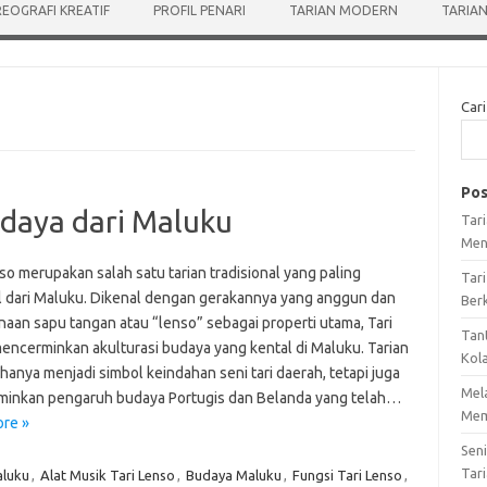
EOGRAFI KREATIF
PROFIL PENARI
TARIAN MODERN
TARIAN
Cari
Pos
udaya dari Maluku
Tar
Men
so merupakan salah satu tarian tradisional yang paling
Tari
l dari Maluku. Dikenal dengan gerakannya yang anggun dan
Ber
aan sapu tangan atau “lenso” sebagai properti utama, Tari
Tan
encerminkan akulturasi budaya yang kental di Maluku. Tarian
Kol
k hanya menjadi simbol keindahan seni tari daerah, tetapi juga
Mel
inkan pengaruh budaya Portugis dan Belanda yang telah…
Mem
re »
Sen
Tari
aluku
,
Alat Musik Tari Lenso
,
Budaya Maluku
,
Fungsi Tari Lenso
,