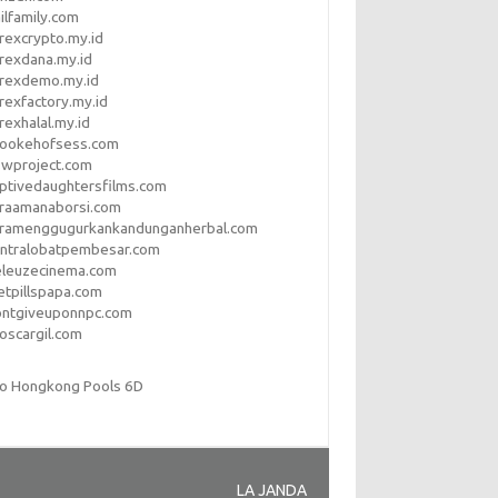
ilfamily.com
rexcrypto.my.id
rexdana.my.id
orexdemo.my.id
rexfactory.my.id
rexhalal.my.id
rookehofsess.com
swproject.com
ptivedaughtersfilms.com
araamanaborsi.com
aramenggugurkankandunganherbal.com
entralobatpembesar.com
eleuzecinema.com
etpillspapa.com
ontgiveuponnpc.com
oscargil.com
to Hongkong Pools 6D
LA JANDA