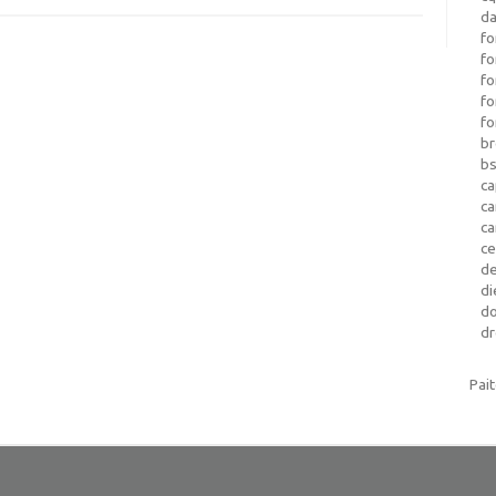
da
fo
fo
f
fo
fo
b
b
ca
c
c
c
d
di
d
dr
Pai