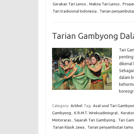
Gerakan Tari Lenso
,
Makna Tari Lenso
,
Proper
Tari tradisional Indonesia
,
Tarian penyambuta
Tarian Gambyong Dal
Tari Ga
penting 
dikenal
Sebagai 
dalam b
kehorma
koreogr
Category:
Artikel
Tag:
Asal-usul Tari Gambyo
Gambyong
,
K.R.M.T. Wreksadiningrat
,
Kerato
Mintoraras
,
Sejarah Tari Gambyong
,
Tari Ga
Tarian klasik Jawa
,
Tarian penyambutan tamu