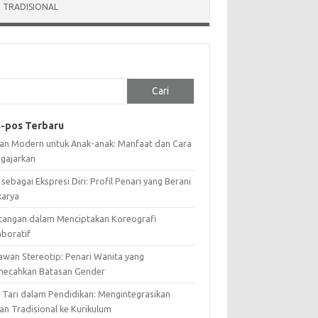
 TRADISIONAL
Cari
-pos Terbaru
ian Modern untuk Anak-anak: Manfaat dan Cara
gajarkan
 sebagai Ekspresi Diri: Profil Penari yang Berani
karya
tangan dalam Menciptakan Koreografi
aboratif
awan Stereotip: Penari Wanita yang
ecahkan Batasan Gender
i Tari dalam Pendidikan: Mengintegrasikan
an Tradisional ke Kurikulum