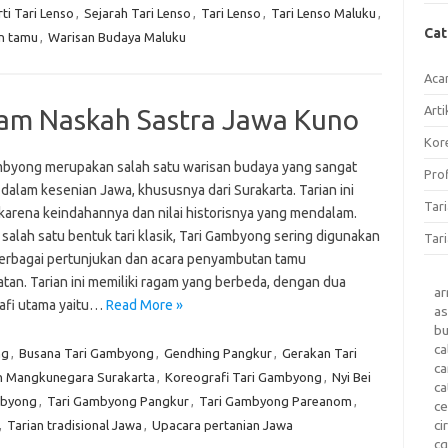
ti Tari Lenso
,
Sejarah Tari Lenso
,
Tari Lenso
,
Tari Lenso Maluku
,
Ca
n tamu
,
Warisan Budaya Maluku
Aca
Arti
am Naskah Sastra Jawa Kuno
Kore
mbyong merupakan salah satu warisan budaya yang sangat
Prof
dalam kesenian Jawa, khususnya dari Surakarta. Tarian ini
Tar
 karena keindahannya dan nilai historisnya yang mendalam.
salah satu bentuk tari klasik, Tari Gambyong sering digunakan
Tari
erbagai pertunjukan dan acara penyambutan tamu
tan. Tarian ini memiliki ragam yang berbeda, dengan dua
a
afi utama yaitu…
Read More »
as
b
ca
ng
,
Busana Tari Gambyong
,
Gendhing Pangkur
,
Gerakan Tari
c
n Mangkunegara Surakarta
,
Koreografi Tari Gambyong
,
Nyi Bei
ca
mbyong
,
Tari Gambyong Pangkur
,
Tari Gambyong Pareanom
,
ce
ci
,
Tarian tradisional Jawa
,
Upacara pertanian Jawa
c