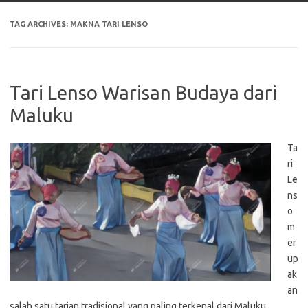
TAG ARCHIVES:
MAKNA TARI LENSO
Tari Lenso Warisan Budaya dari
Maluku
Ta
ri
Le
ns
o
m
er
up
ak
an
salah satu tarian tradisional yang paling terkenal dari Maluku.