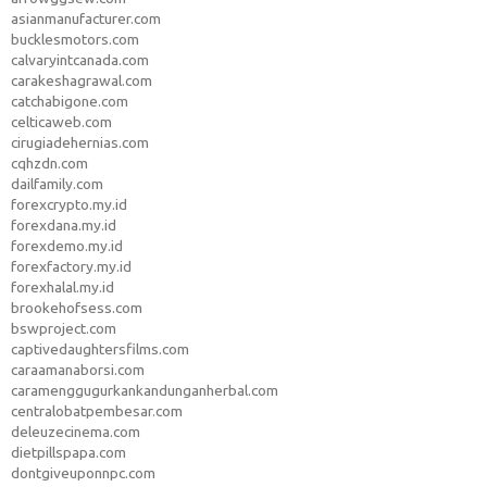
asianmanufacturer.com
bucklesmotors.com
calvaryintcanada.com
carakeshagrawal.com
catchabigone.com
celticaweb.com
cirugiadehernias.com
cqhzdn.com
dailfamily.com
forexcrypto.my.id
forexdana.my.id
forexdemo.my.id
forexfactory.my.id
forexhalal.my.id
brookehofsess.com
bswproject.com
captivedaughtersfilms.com
caraamanaborsi.com
caramenggugurkankandunganherbal.com
centralobatpembesar.com
deleuzecinema.com
dietpillspapa.com
dontgiveuponnpc.com