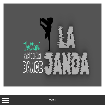
Skip
to
content
Menu