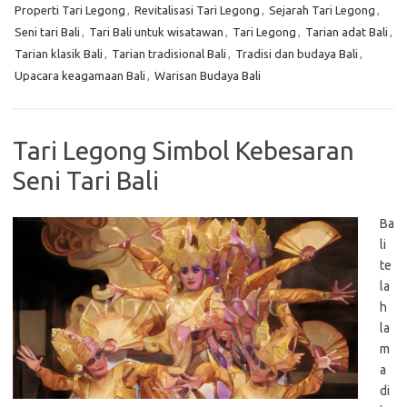
Properti Tari Legong
,
Revitalisasi Tari Legong
,
Sejarah Tari Legong
,
Seni tari Bali
,
Tari Bali untuk wisatawan
,
Tari Legong
,
Tarian adat Bali
,
Tarian klasik Bali
,
Tarian tradisional Bali
,
Tradisi dan budaya Bali
,
Upacara keagamaan Bali
,
Warisan Budaya Bali
Tari Legong Simbol Kebesaran
Seni Tari Bali
Ba
li
te
la
h
la
m
a
di