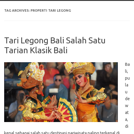
TAG ARCHIVES:
PROPERTI TARI LEGONG
Tari Legong Bali Salah Satu
Tarian Klasik Bali
Ba
li,
pu
la
u
de
w
at
a,
di
kenal sebagai salah satu destinasi pariwisata paling terkenal di