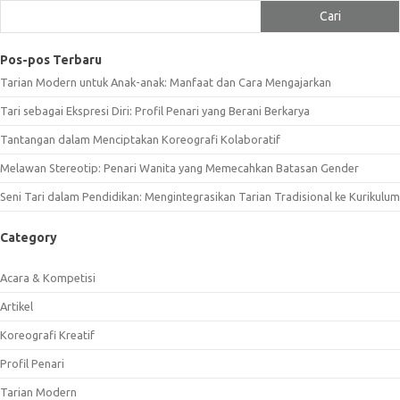
Cari
Pos-pos Terbaru
Tarian Modern untuk Anak-anak: Manfaat dan Cara Mengajarkan
Tari sebagai Ekspresi Diri: Profil Penari yang Berani Berkarya
Tantangan dalam Menciptakan Koreografi Kolaboratif
Melawan Stereotip: Penari Wanita yang Memecahkan Batasan Gender
Seni Tari dalam Pendidikan: Mengintegrasikan Tarian Tradisional ke Kurikulum
Category
Acara & Kompetisi
Artikel
Koreografi Kreatif
Profil Penari
Tarian Modern