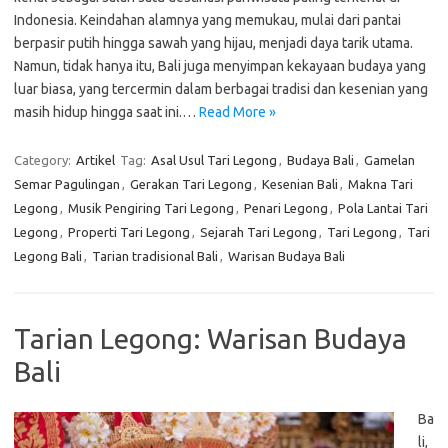
Indonesia. Keindahan alamnya yang memukau, mulai dari pantai
berpasir putih hingga sawah yang hijau, menjadi daya tarik utama.
Namun, tidak hanya itu, Bali juga menyimpan kekayaan budaya yang
luar biasa, yang tercermin dalam berbagai tradisi dan kesenian yang
masih hidup hingga saat ini.…
Read More »
Category:
Artikel
Tag:
Asal Usul Tari Legong
,
Budaya Bali
,
Gamelan
Semar Pagulingan
,
Gerakan Tari Legong
,
Kesenian Bali
,
Makna Tari
Legong
,
Musik Pengiring Tari Legong
,
Penari Legong
,
Pola Lantai Tari
Legong
,
Properti Tari Legong
,
Sejarah Tari Legong
,
Tari Legong
,
Tari
Legong Bali
,
Tarian tradisional Bali
,
Warisan Budaya Bali
Tarian Legong: Warisan Budaya
Bali
Ba
li,