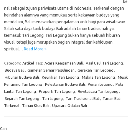
ke
nal sebagai tujuan pariwisata utama di Indonesia. Terkenal dengan
keindahan alamnya yang memukau serta kekayaan budaya yang
mendalam, Bali menawarkan pengalaman unik bagi para wisatawan.
Salah satu daya tarik budaya Bali adalah tarian tradisionalnya,
termasuk Tari Legong. Tari Legong bukan hanya sebuah hiburan
visual, tetapi juga merupakan bagian integral dari kehidupan
spiritual…
Read More »
Category:
Artikel
Tag:
Acara Keagamaan Bali
,
Asal Usul Tari Legong
,
Budaya Bali
,
Gamelan Semar Pagulingan
,
Gerakan Tari Legong
,
Hiburan Budaya Bali
,
Keunikan Tari Legong
,
Makna Tari Legong
,
Musik
Pengiring Tari Legong
,
Pelestarian Budaya Bali
,
Penari Legong
,
Pola
Lantai Tari Legong
,
Properti Tari Legong
,
Revitalisasi Tari Legong
,
Sejarah Tari Legong
,
Tari Legong
,
Tari Tradisional Bali
,
Tarian Bali
Terkenal
,
Tarian Khas Bali
,
Upacara Odalan Bali
Cari