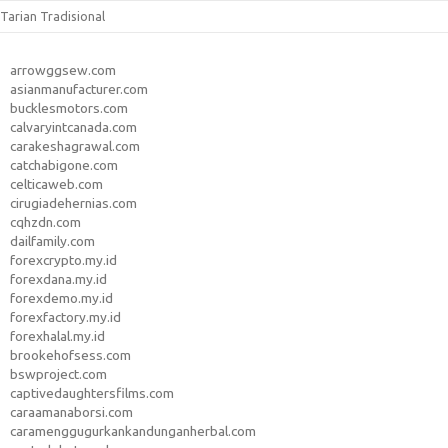
Tarian Tradisional
arrowggsew.com
asianmanufacturer.com
bucklesmotors.com
calvaryintcanada.com
carakeshagrawal.com
catchabigone.com
celticaweb.com
cirugiadehernias.com
cqhzdn.com
dailfamily.com
forexcrypto.my.id
forexdana.my.id
forexdemo.my.id
forexfactory.my.id
forexhalal.my.id
brookehofsess.com
bswproject.com
captivedaughtersfilms.com
caraamanaborsi.com
caramenggugurkankandunganherbal.com