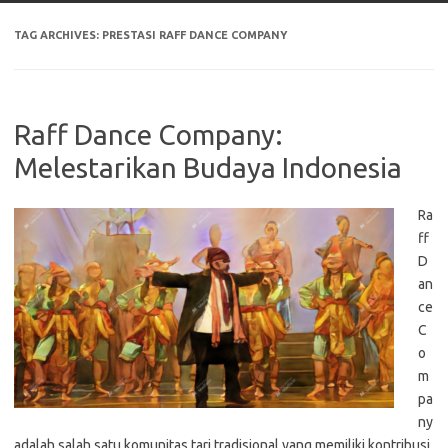
TAG ARCHIVES:
PRESTASI RAFF DANCE COMPANY
Raff Dance Company:
Melestarikan Budaya Indonesia
Ra
ff
D
an
ce
C
o
m
pa
ny
adalah salah satu komunitas tari tradisional yang memiliki kontribusi