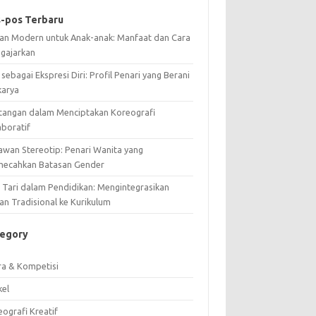
-pos Terbaru
ian Modern untuk Anak-anak: Manfaat dan Cara
gajarkan
 sebagai Ekspresi Diri: Profil Penari yang Berani
karya
tangan dalam Menciptakan Koreografi
aboratif
awan Stereotip: Penari Wanita yang
ecahkan Batasan Gender
i Tari dalam Pendidikan: Mengintegrasikan
an Tradisional ke Kurikulum
tegory
ra & Kompetisi
kel
ografi Kreatif