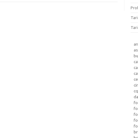
Prof
Tar
Tari
a
as
b
ca
c
ca
ce
ci
c
da
fo
fo
f
fo
fo
b
b