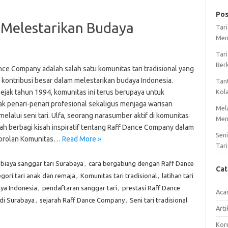
Pos
 Melestarikan Budaya
Tar
Men
Tari
Ber
nce Company adalah salah satu komunitas tari tradisional yang
i kontribusi besar dalam melestarikan budaya Indonesia.
Tan
sejak tahun 1994, komunitas ini terus berupaya untuk
Kol
k penari-penari profesional sekaligus menjaga warisan
Mel
elalui seni tari. Ulfa, seorang narasumber aktif di komunitas
Mem
nah berbagi kisah inspiratif tentang Raff Dance Company dalam
Sen
brolan Komunitas…
Read More »
Tari
biaya sanggar tari Surabaya
,
cara bergabung dengan Raff Dance
Ca
gori tari anak dan remaja
,
Komunitas tari tradisional
,
latihan tari
ya Indonesia
,
pendaftaran sanggar tari
,
prestasi Raff Dance
Aca
 di Surabaya
,
sejarah Raff Dance Company
,
Seni tari tradisional
Arti
Kore