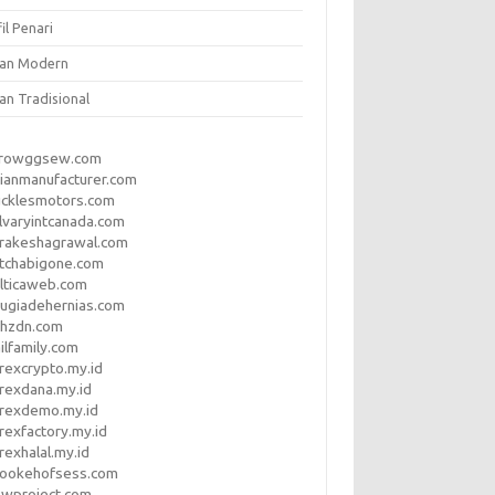
il Penari
ian Modern
an Tradisional
rrowggsew.com
ianmanufacturer.com
ucklesmotors.com
lvaryintcanada.com
arakeshagrawal.com
tchabigone.com
lticaweb.com
rugiadehernias.com
qhzdn.com
ilfamily.com
rexcrypto.my.id
rexdana.my.id
orexdemo.my.id
rexfactory.my.id
rexhalal.my.id
rookehofsess.com
swproject.com