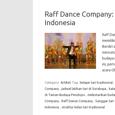
Raff Dance Company:
Indonesia
Raff Da
memilik
Berdiri 
menceta
budaya m
ini, per
acara O
Category:
Artikel
Tag:
belajar tari tradisional
,
Company
,
jadwal latihan tari di Surabaya
,
kate
di Taman Budaya Pendopo
,
melestarikan buda
Company
,
Raff Dance Company
,
Sanggar tari
Indonesia
,
struktur kelas tari tradisional