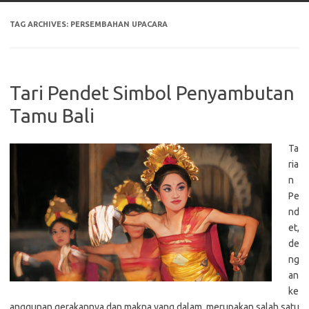
TAG ARCHIVES:
PERSEMBAHAN UPACARA
Tari Pendet Simbol Penyambutan
Tamu Bali
Ta
ria
n
Pe
nd
et,
de
ng
an
ke
anggunan gerakannya dan makna yang dalam, merupakan salah satu