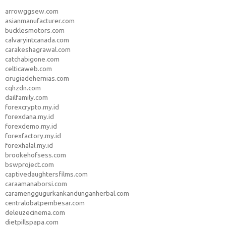
arrowggsew.com
asianmanufacturer.com
bucklesmotors.com
calvaryintcanada.com
carakeshagrawal.com
catchabigone.com
celticaweb.com
cirugiadehernias.com
cqhzdn.com
dailfamily.com
forexcrypto.my.id
forexdana.my.id
forexdemo.my.id
forexfactory.my.id
forexhalal.my.id
brookehofsess.com
bswproject.com
captivedaughtersfilms.com
caraamanaborsi.com
caramenggugurkankandunganherbal.com
centralobatpembesar.com
deleuzecinema.com
dietpillspapa.com