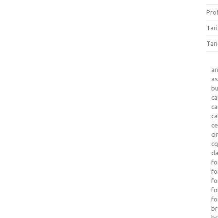
Prof
Tar
Tari
a
as
b
ca
c
ca
ce
ci
c
da
fo
fo
f
fo
fo
b
b