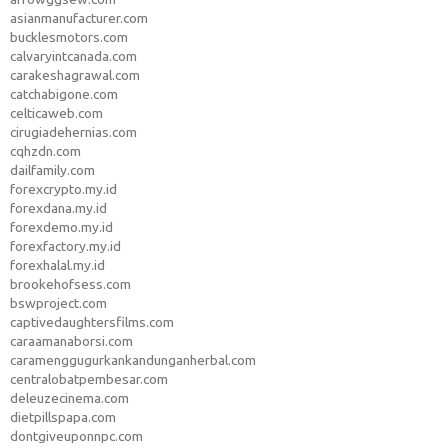
asianmanufacturer.com
bucklesmotors.com
calvaryintcanada.com
carakeshagrawal.com
catchabigone.com
celticaweb.com
cirugiadehernias.com
cqhzdn.com
dailfamily.com
forexcrypto.my.id
forexdana.my.id
forexdemo.my.id
forexfactory.my.id
forexhalal.my.id
brookehofsess.com
bswproject.com
captivedaughtersfilms.com
caraamanaborsi.com
caramenggugurkankandunganherbal.com
centralobatpembesar.com
deleuzecinema.com
dietpillspapa.com
dontgiveuponnpc.com