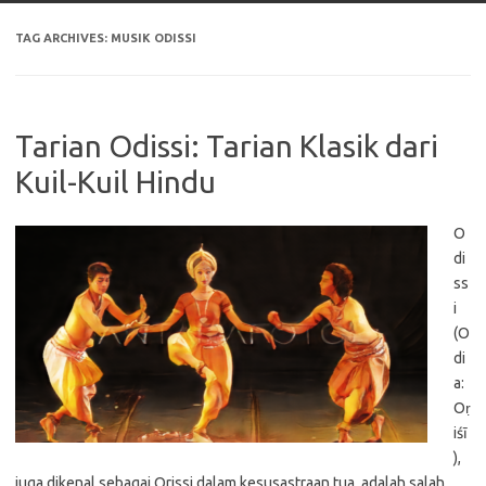
TAG ARCHIVES:
MUSIK ODISSI
Tarian Odissi: Tarian Klasik dari
Kuil-Kuil Hindu
O
di
ss
i
(O
di
a:
Oṛ
iśī
),
juga dikenal sebagai Orissi dalam kesusastraan tua, adalah salah