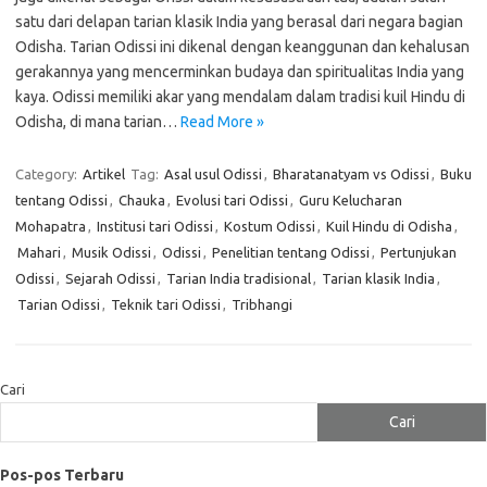
satu dari delapan tarian klasik India yang berasal dari negara bagian
Odisha. Tarian Odissi ini dikenal dengan keanggunan dan kehalusan
gerakannya yang mencerminkan budaya dan spiritualitas India yang
kaya. Odissi memiliki akar yang mendalam dalam tradisi kuil Hindu di
Odisha, di mana tarian…
Read More »
Category:
Artikel
Tag:
Asal usul Odissi
,
Bharatanatyam vs Odissi
,
Buku
tentang Odissi
,
Chauka
,
Evolusi tari Odissi
,
Guru Kelucharan
Mohapatra
,
Institusi tari Odissi
,
Kostum Odissi
,
Kuil Hindu di Odisha
,
Mahari
,
Musik Odissi
,
Odissi
,
Penelitian tentang Odissi
,
Pertunjukan
Odissi
,
Sejarah Odissi
,
Tarian India tradisional
,
Tarian klasik India
,
Tarian Odissi
,
Teknik tari Odissi
,
Tribhangi
Cari
Cari
Pos-pos Terbaru