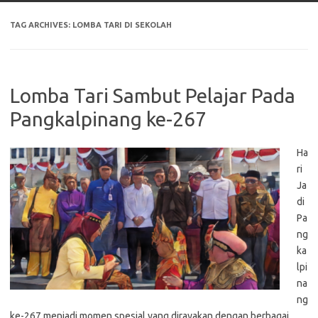
TAG ARCHIVES:
LOMBA TARI DI SEKOLAH
Lomba Tari Sambut Pelajar Pada
Pangkalpinang ke-267
Ha
ri
Ja
di
Pa
ng
ka
lpi
na
ng
ke-267 menjadi momen spesial yang dirayakan dengan berbagai