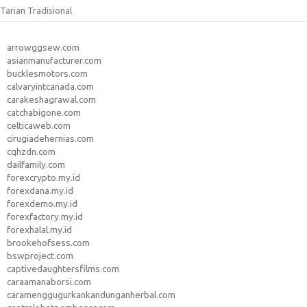
Tarian Tradisional
arrowggsew.com
asianmanufacturer.com
bucklesmotors.com
calvaryintcanada.com
carakeshagrawal.com
catchabigone.com
celticaweb.com
cirugiadehernias.com
cqhzdn.com
dailfamily.com
forexcrypto.my.id
forexdana.my.id
forexdemo.my.id
forexfactory.my.id
forexhalal.my.id
brookehofsess.com
bswproject.com
captivedaughtersfilms.com
caraamanaborsi.com
caramenggugurkankandunganherbal.com