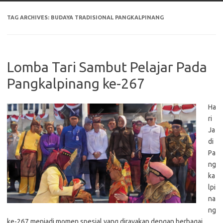
TAG ARCHIVES:
BUDAYA TRADISIONAL PANGKALPINANG
Lomba Tari Sambut Pelajar Pada
Pangkalpinang ke-267
Ha
ri
Ja
di
Pa
ng
ka
lpi
na
ng
ke-267 menjadi momen spesial yang dirayakan dengan berbagai