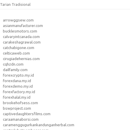
Tarian Tradisional
arrowggsew.com
asianmanufacturer.com
bucklesmotors.com
calvaryintcanada.com
carakeshagrawal.com
catchabigone.com
celticaweb.com
cirugiadehernias.com
cqhzdn.com
dailfamily.com
forexcrypto.my.id
forexdana.my.id
forexdemo.my.id
forexfactory.my.id
forexhalal.my.id
brookehofsess.com
bswproject.com
captivedaughtersfilms.com
caraamanaborsi.com
caramenggugurkankandunganherbal.com