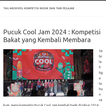
TAG ARCHIVES:
KOMPETISI MUSIK DAN TARI PELAJAR
Pucuk Cool Jam 2024 : Kompetisi
Bakat yang Kembali Membara
Se
te
la
h
tig
a
ta
hu
n
va
kum, ajang kompetisi Pucuk Cool Jam kembali hadir di tahun 2024