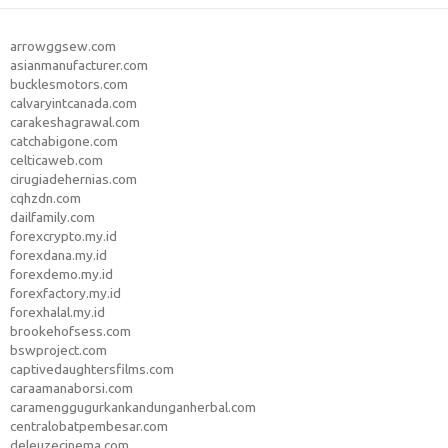
arrowggsew.com
asianmanufacturer.com
bucklesmotors.com
calvaryintcanada.com
carakeshagrawal.com
catchabigone.com
celticaweb.com
cirugiadehernias.com
cqhzdn.com
dailfamily.com
forexcrypto.my.id
forexdana.my.id
forexdemo.my.id
forexfactory.my.id
forexhalal.my.id
brookehofsess.com
bswproject.com
captivedaughtersfilms.com
caraamanaborsi.com
caramenggugurkankandunganherbal.com
centralobatpembesar.com
deleuzecinema.com