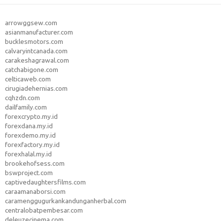
arrowggsew.com
asianmanufacturer.com
bucklesmotors.com
calvaryintcanada.com
carakeshagrawal.com
catchabigone.com
celticaweb.com
cirugiadehernias.com
cqhzdn.com
dailfamily.com
forexcrypto.my.id
forexdana.my.id
forexdemo.my.id
forexfactory.my.id
forexhalal.my.id
brookehofsess.com
bswproject.com
captivedaughtersfilms.com
caraamanaborsi.com
caramenggugurkankandunganherbal.com
centralobatpembesar.com
deleuzecinema.com