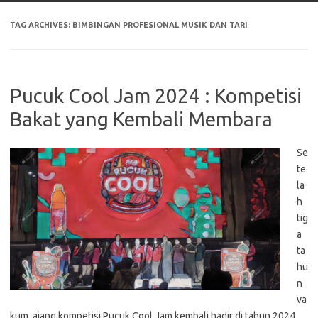
TAG ARCHIVES:
BIMBINGAN PROFESIONAL MUSIK DAN TARI
Pucuk Cool Jam 2024 : Kompetisi
Bakat yang Kembali Membara
Se
te
la
h
tig
a
ta
hu
n
va
kum, ajang kompetisi Pucuk Cool Jam kembali hadir di tahun 2024