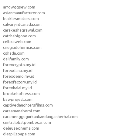
arrowggsew.com
asianmanufacturer.com
bucklesmotors.com
calvaryintcanada.com
carakeshagrawal.com
catchabigone.com
celticaweb.com
cirugiadehernias.com
cqhzdn.com
dailfamily.com
forexcrypto.my.id
forexdana.my.id
forexdemo.my.id
forexfactory.my.id
forexhalal.my.id
brookehofsess.com
bswproject.com
captivedaughtersfilms.com
caraamanaborsi.com
caramenggugurkankandunganherbal.com
centralobatpembesar.com
deleuzecinema.com
dietpillspapa.com