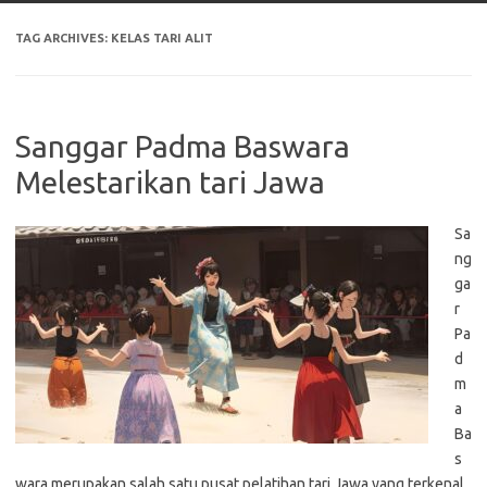
TAG ARCHIVES:
KELAS TARI ALIT
Sanggar Padma Baswara
Melestarikan tari Jawa
Sa
ng
ga
r
Pa
d
m
a
Ba
s
wara merupakan salah satu pusat pelatihan tari Jawa yang terkenal