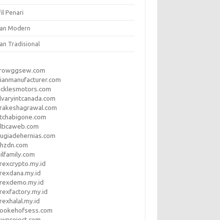
il Penari
ian Modern
an Tradisional
rrowggsew.com
ianmanufacturer.com
ucklesmotors.com
lvaryintcanada.com
arakeshagrawal.com
tchabigone.com
lticaweb.com
rugiadehernias.com
qhzdn.com
ilfamily.com
rexcrypto.my.id
rexdana.my.id
orexdemo.my.id
rexfactory.my.id
rexhalal.my.id
rookehofsess.com
swproject.com