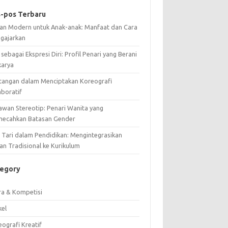
-pos Terbaru
ian Modern untuk Anak-anak: Manfaat dan Cara
gajarkan
 sebagai Ekspresi Diri: Profil Penari yang Berani
karya
tangan dalam Menciptakan Koreografi
aboratif
awan Stereotip: Penari Wanita yang
ecahkan Batasan Gender
i Tari dalam Pendidikan: Mengintegrasikan
an Tradisional ke Kurikulum
tegory
ra & Kompetisi
kel
ografi Kreatif