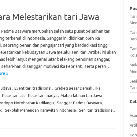
Pos
a Melestarikan tari Jawa
Tar
Men
 Padma Baswara merupakan salah satu pusat pelatihan tari
Tari
g terkenal di Indonesia. Sanggar ini didirikan oleh Ika
Ber
i, seorang penari dan pengajar tari yang berdedikasi tinggi
Tan
lestarikan kebudayaan Jawa melalui seni tari. Artikel ini akan
Kol
s lebih lanjut mengenai latar belakang pendirian sanggar,
Mel
s sehari-hari di sanggar, motivasi Ika Febrianti, serta peran…
Mem
re »
Sen
Tari
budaya
,
Event tari tradisional
,
Grebeg Besar Demak
,
Ika
,
Kelas tari alit
,
Kelas tari madya
,
Materi latihan tari Jawa
,
Ca
endopo Notobratan Kadilangu
,
Sanggar Padma Baswara
,
k
,
Sekolah Menengah Karawitan Indonesia
,
Seni tari tradisional
,
Aca
Arti
Kore