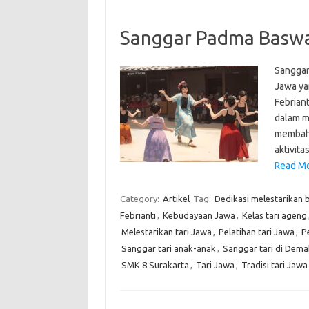
Sanggar Padma Baswar
Sanggar
Jawa yan
Febriant
dalam me
membaha
aktivita
Read Mo
Category:
Artikel
Tag:
Dedikasi melestarikan 
Febrianti
,
Kebudayaan Jawa
,
Kelas tari ageng
Melestarikan tari Jawa
,
Pelatihan tari Jawa
,
P
Sanggar tari anak-anak
,
Sanggar tari di Dema
SMK 8 Surakarta
,
Tari Jawa
,
Tradisi tari Jawa