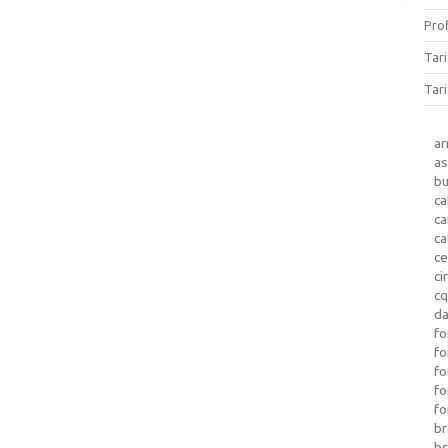
Prof
Tar
Tari
a
as
b
ca
c
ca
ce
ci
c
da
fo
fo
f
fo
fo
b
b