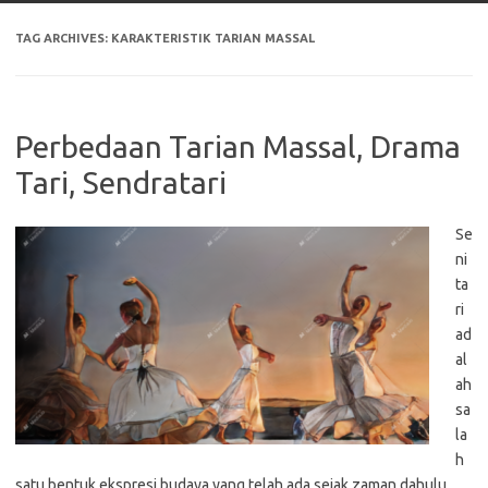
TAG ARCHIVES:
KARAKTERISTIK TARIAN MASSAL
Perbedaan Tarian Massal, Drama
Tari, Sendratari
Se
ni
ta
ri
ad
al
ah
sa
la
h
satu bentuk ekspresi budaya yang telah ada sejak zaman dahulu.