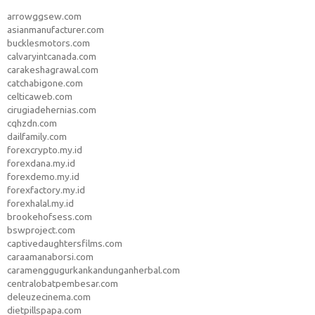
arrowggsew.com
asianmanufacturer.com
bucklesmotors.com
calvaryintcanada.com
carakeshagrawal.com
catchabigone.com
celticaweb.com
cirugiadehernias.com
cqhzdn.com
dailfamily.com
forexcrypto.my.id
forexdana.my.id
forexdemo.my.id
forexfactory.my.id
forexhalal.my.id
brookehofsess.com
bswproject.com
captivedaughtersfilms.com
caraamanaborsi.com
caramenggugurkankandunganherbal.com
centralobatpembesar.com
deleuzecinema.com
dietpillspapa.com