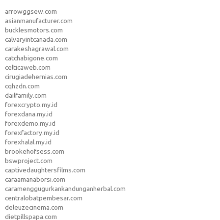
arrowggsew.com
asianmanufacturer.com
bucklesmotors.com
calvaryintcanada.com
carakeshagrawal.com
catchabigone.com
celticaweb.com
cirugiadehernias.com
cqhzdn.com
dailfamily.com
forexcrypto.my.id
forexdana.my.id
forexdemo.my.id
forexfactory.my.id
forexhalal.my.id
brookehofsess.com
bswproject.com
captivedaughtersfilms.com
caraamanaborsi.com
caramenggugurkankandunganherbal.com
centralobatpembesar.com
deleuzecinema.com
dietpillspapa.com