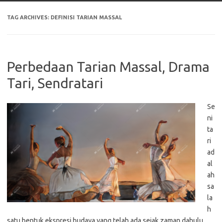
TAG ARCHIVES:
DEFINISI TARIAN MASSAL
Perbedaan Tarian Massal, Drama
Tari, Sendratari
Se
ni
ta
ri
ad
al
ah
sa
la
h
satu bentuk ekspresi budaya yang telah ada sejak zaman dahulu.