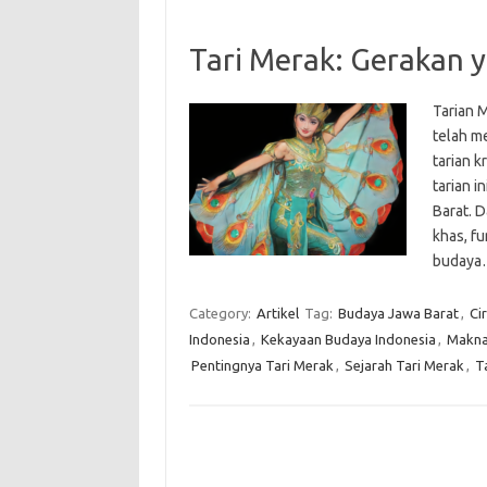
Tari Merak: Gerakan 
Tarian 
telah m
tarian 
tarian 
Barat. D
khas, f
buday
Category:
Artikel
Tag:
Budaya Jawa Barat
,
Ci
Indonesia
,
Kekayaan Budaya Indonesia
,
Makna
Pentingnya Tari Merak
,
Sejarah Tari Merak
,
T