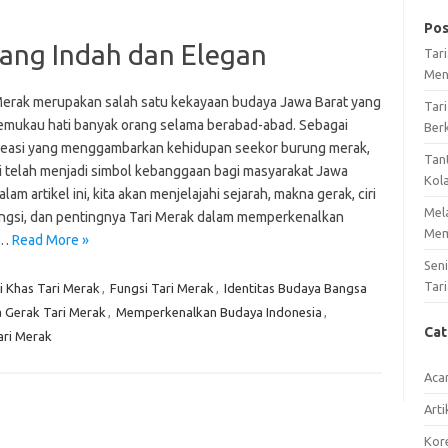
Pos
yang Indah dan Elegan
Tar
Men
Merak merupakan salah satu kekayaan budaya Jawa Barat yang
Tari
emukau hati banyak orang selama berabad-abad. Sebagai
Ber
kreasi yang menggambarkan kehidupan seekor burung merak,
Tan
ini telah menjadi simbol kebanggaan bagi masyarakat Jawa
Kol
alam artikel ini, kita akan menjelajahi sejarah, makna gerak, ciri
Mel
ungsi, dan pentingnya Tari Merak dalam memperkenalkan
Mem
a…
Read More »
Sen
Tari
ri Khas Tari Merak
,
Fungsi Tari Merak
,
Identitas Budaya Bangsa
 Gerak Tari Merak
,
Memperkenalkan Budaya Indonesia
,
Ca
ari Merak
Aca
Arti
Kore