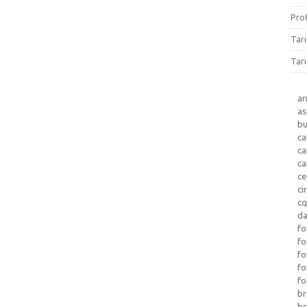
Prof
Tar
Tari
a
as
b
ca
c
ca
ce
ci
c
da
fo
fo
f
fo
fo
b
b