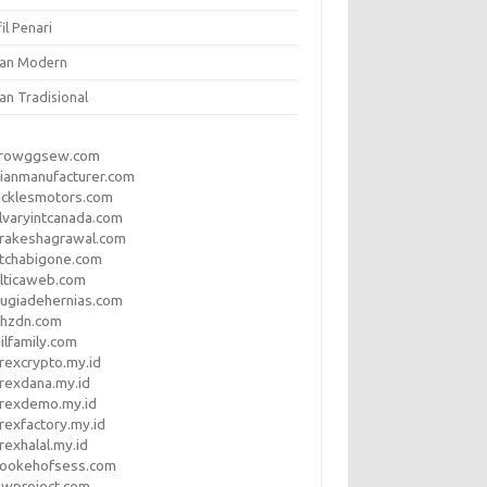
il Penari
ian Modern
an Tradisional
rrowggsew.com
ianmanufacturer.com
ucklesmotors.com
lvaryintcanada.com
arakeshagrawal.com
tchabigone.com
lticaweb.com
rugiadehernias.com
qhzdn.com
ilfamily.com
rexcrypto.my.id
rexdana.my.id
orexdemo.my.id
rexfactory.my.id
rexhalal.my.id
rookehofsess.com
swproject.com