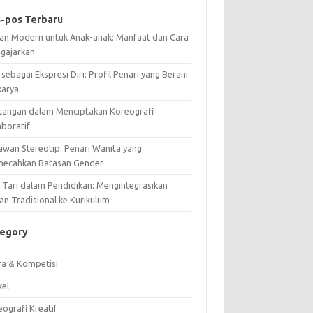
-pos Terbaru
ian Modern untuk Anak-anak: Manfaat dan Cara
gajarkan
 sebagai Ekspresi Diri: Profil Penari yang Berani
karya
tangan dalam Menciptakan Koreografi
aboratif
awan Stereotip: Penari Wanita yang
ecahkan Batasan Gender
i Tari dalam Pendidikan: Mengintegrasikan
an Tradisional ke Kurikulum
tegory
ra & Kompetisi
kel
ografi Kreatif