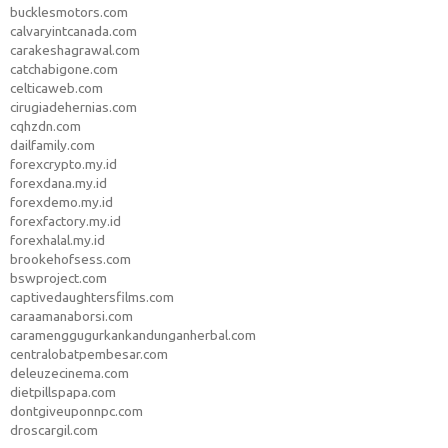
bucklesmotors.com
calvaryintcanada.com
carakeshagrawal.com
catchabigone.com
celticaweb.com
cirugiadehernias.com
cqhzdn.com
dailfamily.com
forexcrypto.my.id
forexdana.my.id
forexdemo.my.id
forexfactory.my.id
forexhalal.my.id
brookehofsess.com
bswproject.com
captivedaughtersfilms.com
caraamanaborsi.com
caramenggugurkankandunganherbal.com
centralobatpembesar.com
deleuzecinema.com
dietpillspapa.com
dontgiveuponnpc.com
droscargil.com