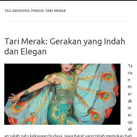
TAG ARCHIVES:
FUNGSI TARI MERAK
Tari Merak: Gerakan yang Indah
dan Elegan
Ta
ria
n
M
er
ak
m
er
up
ak
an salah satu kekayaan budaya Jawa Barat yang telah memukau hati