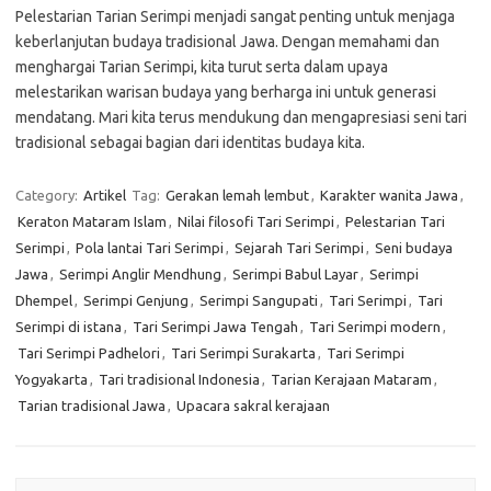
Pelestarian Tarian Serimpi menjadi sangat penting untuk menjaga
keberlanjutan budaya tradisional Jawa. Dengan memahami dan
menghargai Tarian Serimpi, kita turut serta dalam upaya
melestarikan warisan budaya yang berharga ini untuk generasi
mendatang. Mari kita terus mendukung dan mengapresiasi seni tari
tradisional sebagai bagian dari identitas budaya kita.
Category:
Artikel
Tag:
Gerakan lemah lembut
,
Karakter wanita Jawa
,
Keraton Mataram Islam
,
Nilai filosofi Tari Serimpi
,
Pelestarian Tari
Serimpi
,
Pola lantai Tari Serimpi
,
Sejarah Tari Serimpi
,
Seni budaya
Jawa
,
Serimpi Anglir Mendhung
,
Serimpi Babul Layar
,
Serimpi
Dhempel
,
Serimpi Genjung
,
Serimpi Sangupati
,
Tari Serimpi
,
Tari
Serimpi di istana
,
Tari Serimpi Jawa Tengah
,
Tari Serimpi modern
,
Tari Serimpi Padhelori
,
Tari Serimpi Surakarta
,
Tari Serimpi
Yogyakarta
,
Tari tradisional Indonesia
,
Tarian Kerajaan Mataram
,
Tarian tradisional Jawa
,
Upacara sakral kerajaan