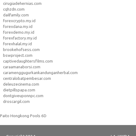
cirugiadehernias.com
cqhzdn.com
dailfamily.com
forexcrypto.my.id
forexdana.my.id
forexdemo.my.id
forexfactory.my.id
forexhalal.my.id
brookehofsess.com
bswproject.com
captivedaughtersfilms.com
caraamanaborsi.com
caramenggugurkankandunganherbal.com
centralobatpembesar.com
deleuzecinema.com
dietpillspapa.com
dontgiveuponnpc.com
droscargil.com
Paito Hongkong Pools 6D