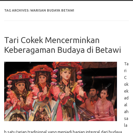
TAG ARCHIVES:
WARISAN BUDAYA BETAWI
Tari Cokek Mencerminkan
Keberagaman Budaya di Betawi
Ta
ri
C
ok
ek
ad
al
ah
sa
la
h satu tarian tradisional yang menjadi bagian integral dari budaya