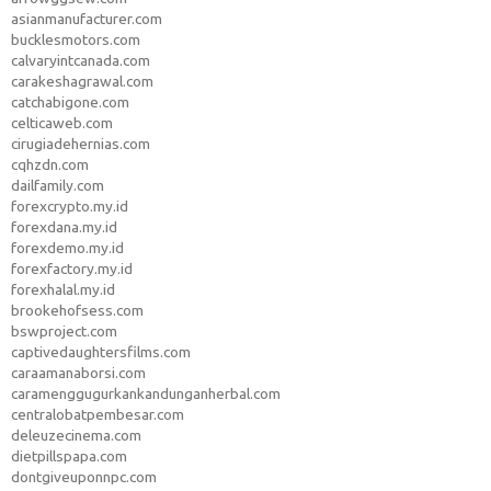
asianmanufacturer.com
bucklesmotors.com
calvaryintcanada.com
carakeshagrawal.com
catchabigone.com
celticaweb.com
cirugiadehernias.com
cqhzdn.com
dailfamily.com
forexcrypto.my.id
forexdana.my.id
forexdemo.my.id
forexfactory.my.id
forexhalal.my.id
brookehofsess.com
bswproject.com
captivedaughtersfilms.com
caraamanaborsi.com
caramenggugurkankandunganherbal.com
centralobatpembesar.com
deleuzecinema.com
dietpillspapa.com
dontgiveuponnpc.com