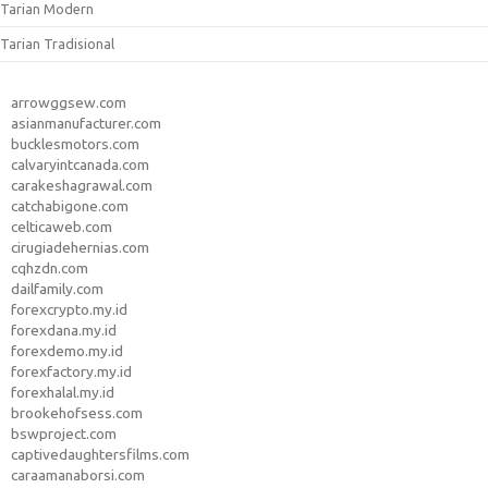
Tarian Modern
Tarian Tradisional
arrowggsew.com
asianmanufacturer.com
bucklesmotors.com
calvaryintcanada.com
carakeshagrawal.com
catchabigone.com
celticaweb.com
cirugiadehernias.com
cqhzdn.com
dailfamily.com
forexcrypto.my.id
forexdana.my.id
forexdemo.my.id
forexfactory.my.id
forexhalal.my.id
brookehofsess.com
bswproject.com
captivedaughtersfilms.com
caraamanaborsi.com