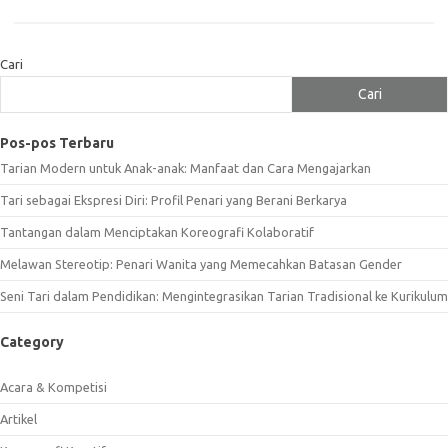
Cari
Cari
Pos-pos Terbaru
Tarian Modern untuk Anak-anak: Manfaat dan Cara Mengajarkan
Tari sebagai Ekspresi Diri: Profil Penari yang Berani Berkarya
Tantangan dalam Menciptakan Koreografi Kolaboratif
Melawan Stereotip: Penari Wanita yang Memecahkan Batasan Gender
Seni Tari dalam Pendidikan: Mengintegrasikan Tarian Tradisional ke Kurikulum
Category
Acara & Kompetisi
Artikel