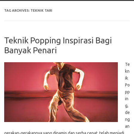
TAG ARCHIVES:
TEKNIK TARI
Teknik Popping Inspirasi Bagi
Banyak Penari
Te
kn
ik
Po
pp
in
g,
de
ng
an
gerakan-gerakannya yang dinamis dan serba cepat, telah menjadi