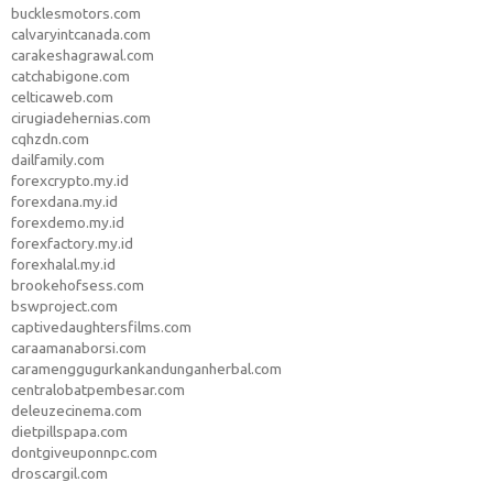
bucklesmotors.com
calvaryintcanada.com
carakeshagrawal.com
catchabigone.com
celticaweb.com
cirugiadehernias.com
cqhzdn.com
dailfamily.com
forexcrypto.my.id
forexdana.my.id
forexdemo.my.id
forexfactory.my.id
forexhalal.my.id
brookehofsess.com
bswproject.com
captivedaughtersfilms.com
caraamanaborsi.com
caramenggugurkankandunganherbal.com
centralobatpembesar.com
deleuzecinema.com
dietpillspapa.com
dontgiveuponnpc.com
droscargil.com