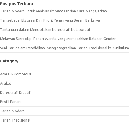
Pos-pos Terbaru
Tarian Modern untuk Anak-anak: Manfaat dan Cara Mengajarkan
Tari sebagai Ekspresi Diri: Profil Penari yang Berani Berkarya
Tantangan dalam Menciptakan Koreografi Kolaboratif
Melawan Stereotip: Penari Wanita yang Memecahkan Batasan Gender
Seni Tari dalam Pendidikan: Mengintegrasikan Tarian Tradisional ke Kurikulum
Category
Acara & Kompetisi
Artikel
Koreografi Kreatif
Profil Penari
Tarian Modern
Tarian Tradisional