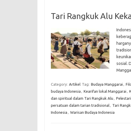
Tari Rangkuk Alu Keka
Indones
keberag
hargany
tradisio
keunikan
sosial. 
Mangga
Category:
Artikel
Tag:
Budaya Manggarai
,
Fil
budaya Indonesia
,
Kearifan lokal Manggarai
,
dan spiritual dalam Tari Rangkuk Alu
,
Pelestar
persatuan dalam tarian tradisional
,
Tari Rangk
Indonesia
,
Warisan Budaya Indonesia