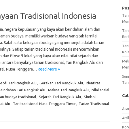
Pos
yaan Tradisional Indonesia
Tar
Men
ia, negara kepulauan yang kaya akan keindahan alam dan
Tari
aman budaya, memiliki warisan budaya yang tak ternilai
Ber
a. Salah satu kekayaan budaya yang menonjol adalah tarian
Tan
nalnya. Setiap tarian tradisional Indonesia mencerminkan
Kol
 dan filosofi lokal yang kaya akan nilai-nilai sejarah dan
Mel
Di antara banyaknya tarian tradisional, Tari Rangkuk Alu dari
Mem
rai, Nusa Tenggara…
Read More »
Sen
Tari
osofi Tari Rangkuk Alu
,
Gerakan Tari Rangkuk Alu
,
Identitas
Keindahan Tari Rangkuk Alu
,
Makna Tari Rangkuk Alu
,
Nilai sosial
Ca
ian budaya tradisional
,
Sejarah Tari Rangkuk Alu
,
Simbol
uk Alu
,
Tari tradisional Nusa Tenggara Timur
,
Tarian Tradisional
Aca
Arti
Kore