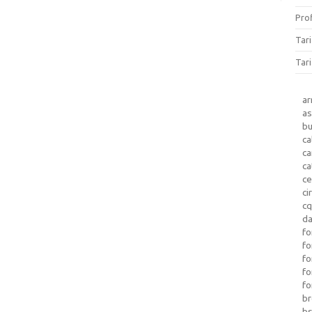
Prof
Tar
Tari
a
as
b
ca
c
ca
ce
ci
c
da
fo
fo
f
fo
fo
b
b