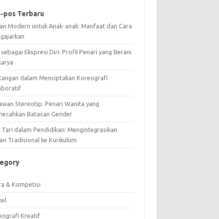
-pos Terbaru
ian Modern untuk Anak-anak: Manfaat dan Cara
gajarkan
 sebagai Ekspresi Diri: Profil Penari yang Berani
karya
tangan dalam Menciptakan Koreografi
aboratif
awan Stereotip: Penari Wanita yang
ecahkan Batasan Gender
i Tari dalam Pendidikan: Mengintegrasikan
an Tradisional ke Kurikulum
tegory
ra & Kompetisi
kel
ografi Kreatif