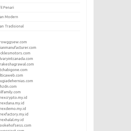
il Penari
ian Modern
an Tradisional
rrowggsew.com
ianmanufacturer.com
ucklesmotors.com
lvaryintcanada.com
arakeshagrawal.com
tchabigone.com
lticaweb.com
rugiadehernias.com
qhzdn.com
ilfamily.com
rexcrypto.my.id
rexdana.my.id
orexdemo.my.id
rexfactory.my.id
rexhalal.my.id
rookehofsess.com
swproject.com