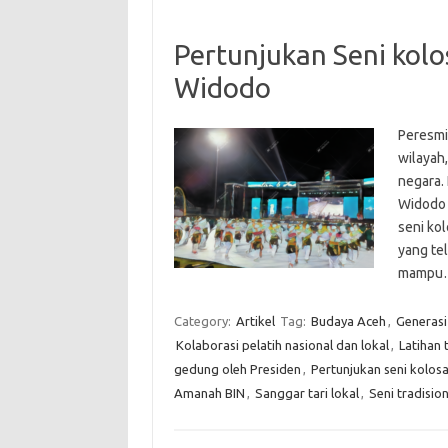
Pertunjukan Seni kolo
Widodo
Peresmi
wilayah,
negara. 
Widodo 
seni ko
yang te
mamp
Category:
Artikel
Tag:
Budaya Aceh
,
Generasi
Kolaborasi pelatih nasional dan lokal
,
Latihan 
gedung oleh Presiden
,
Pertunjukan seni kolosa
Amanah BIN
,
Sanggar tari lokal
,
Seni tradisio