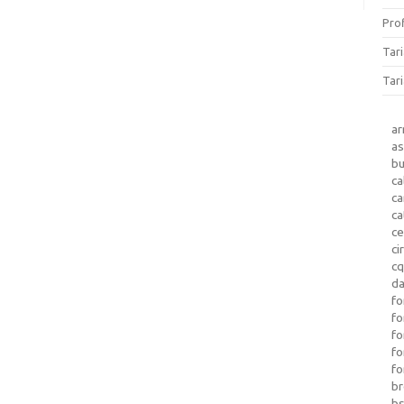
Prof
Tar
Tari
a
as
b
ca
c
ca
ce
ci
c
da
fo
fo
f
fo
fo
b
b