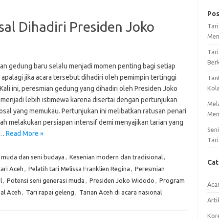
Pos
sal Dihadiri Presiden Joko
Tar
Men
Tari
Ber
an gedung baru selalu menjadi momen penting bagi setiap
 apalagi jika acara tersebut dihadiri oleh pemimpin tertinggi
Tan
Kali ini, peresmian gedung yang dihadiri oleh Presiden Joko
Kol
menjadi lebih istimewa karena disertai dengan pertunjukan
Mel
losal yang memukau. Pertunjukan ini melibatkan ratusan penari
Mem
lah melakukan persiapan intensif demi menyajikan tarian yang
Sen
u…
Read More »
Tari
 muda dan seni budaya
,
Kesenian modern dan tradisional
,
Ca
tari Aceh
,
Pelatih tari Melissa Franklien Regina
,
Peresmian
l
,
Potensi seni generasi muda
,
Presiden Joko Widodo
,
Program
Aca
nal Aceh
,
Tari rapai geleng
,
Tarian Aceh di acara nasional
Arti
Kore