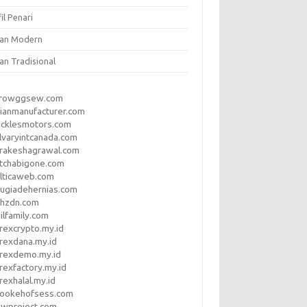
il Penari
ian Modern
an Tradisional
rrowggsew.com
ianmanufacturer.com
ucklesmotors.com
lvaryintcanada.com
arakeshagrawal.com
tchabigone.com
lticaweb.com
rugiadehernias.com
qhzdn.com
ilfamily.com
rexcrypto.my.id
rexdana.my.id
orexdemo.my.id
rexfactory.my.id
rexhalal.my.id
rookehofsess.com
swproject.com