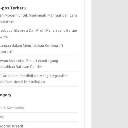
-pos Terbaru
ian Modern untuk Anak-anak: Manfaat dan Cara
gajarkan
 sebagai Ekspresi Diri: Profil Penari yang Berani
karya
tangan dalam Menciptakan Koreografi
aboratif
awan Stereotip: Penari Wanita yang
ecahkan Batasan Gender
i Tari dalam Pendidikan: Mengintegrasikan
an Tradisional ke Kurikulum
tegory
ra & Kompetisi
kel
ografi Kreatif