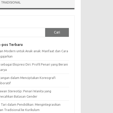
 TRADISIONAL
Cari
-pos Terbaru
ian Modern untuk Anak-anak: Manfaat dan Cara
gajarkan
 sebagai Ekspresi Diri: Profil Penari yang Berani
karya
tangan dalam Menciptakan Koreografi
aboratif
awan Stereotip: Penari Wanita yang
ecahkan Batasan Gender
i Tari dalam Pendidikan: Mengintegrasikan
an Tradisional ke Kurikulum