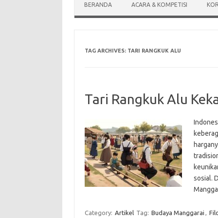
BERANDA
ACARA & KOMPETISI
KOR
TAG ARCHIVES:
TARI RANGKUK ALU
Tari Rangkuk Alu Keka
Indones
keberag
hargany
tradisio
keunikan
sosial. 
Mangga
Category:
Artikel
Tag:
Budaya Manggarai
,
Fil