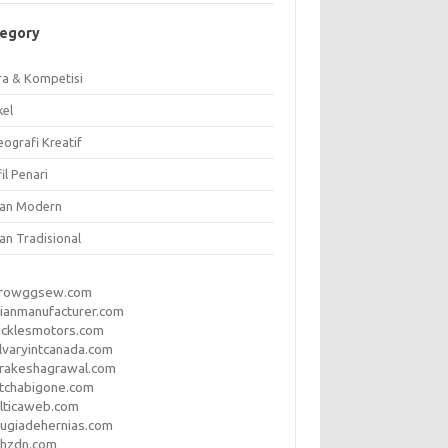
tegory
ra & Kompetisi
kel
ografi Kreatif
il Penari
ian Modern
an Tradisional
rrowggsew.com
ianmanufacturer.com
ucklesmotors.com
lvaryintcanada.com
arakeshagrawal.com
tchabigone.com
lticaweb.com
rugiadehernias.com
qhzdn.com