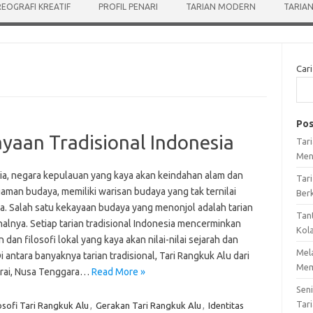
EOGRAFI KREATIF
PROFIL PENARI
TARIAN MODERN
TARIAN
Cari
Pos
yaan Tradisional Indonesia
Tar
Men
ia, negara kepulauan yang kaya akan keindahan alam dan
Tari
aman budaya, memiliki warisan budaya yang tak ternilai
Ber
a. Salah satu kekayaan budaya yang menonjol adalah tarian
Tan
nalnya. Setiap tarian tradisional Indonesia mencerminkan
Kol
 dan filosofi lokal yang kaya akan nilai-nilai sejarah dan
Mel
Di antara banyaknya tarian tradisional, Tari Rangkuk Alu dari
Mem
rai, Nusa Tenggara…
Read More »
Sen
Tari
osofi Tari Rangkuk Alu
,
Gerakan Tari Rangkuk Alu
,
Identitas