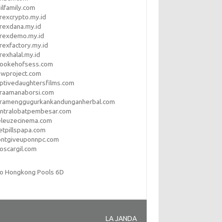
ilfamily.com
rexcrypto.my.id
rexdana.my.id
orexdemo.my.id
rexfactory.my.id
rexhalal.my.id
rookehofsess.com
swproject.com
ptivedaughtersfilms.com
araamanaborsi.com
aramenggugurkankandunganherbal.com
entralobatpembesar.com
eleuzecinema.com
etpillspapa.com
ontgiveuponnpc.com
oscargil.com
to Hongkong Pools 6D
LA JANDA