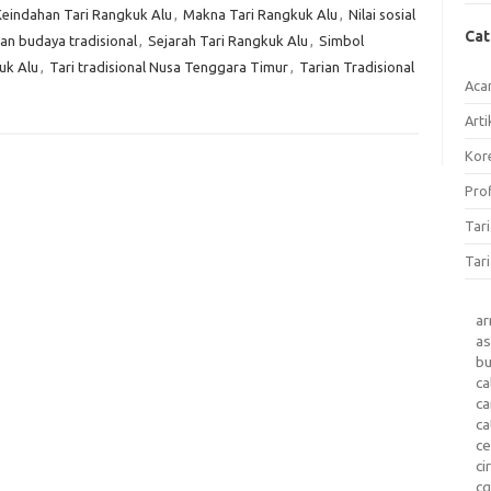
Keindahan Tari Rangkuk Alu
,
Makna Tari Rangkuk Alu
,
Nilai sosial
Ca
ian budaya tradisional
,
Sejarah Tari Rangkuk Alu
,
Simbol
uk Alu
,
Tari tradisional Nusa Tenggara Timur
,
Tarian Tradisional
Aca
Arti
Kore
Prof
Tar
Tari
a
as
b
ca
c
ca
ce
ci
c