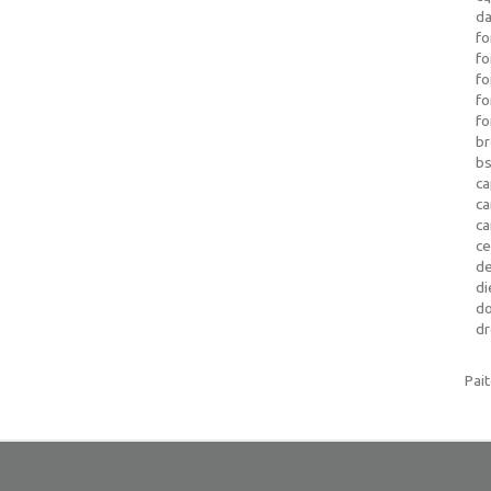
da
fo
fo
f
fo
fo
b
b
ca
c
c
c
d
di
d
dr
Pai