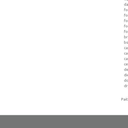
da
fo
fo
f
fo
fo
b
b
ca
c
c
c
d
di
d
dr
Pai