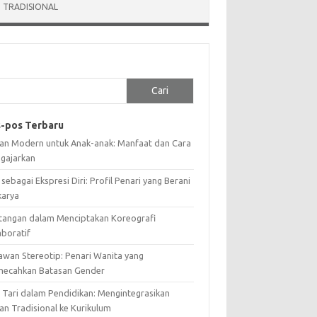
 TRADISIONAL
Cari
-pos Terbaru
ian Modern untuk Anak-anak: Manfaat dan Cara
gajarkan
 sebagai Ekspresi Diri: Profil Penari yang Berani
karya
tangan dalam Menciptakan Koreografi
aboratif
awan Stereotip: Penari Wanita yang
ecahkan Batasan Gender
i Tari dalam Pendidikan: Mengintegrasikan
an Tradisional ke Kurikulum