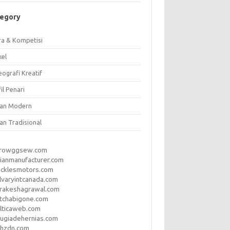
tegory
ra & Kompetisi
kel
ografi Kreatif
il Penari
ian Modern
an Tradisional
rrowggsew.com
ianmanufacturer.com
ucklesmotors.com
lvaryintcanada.com
arakeshagrawal.com
tchabigone.com
lticaweb.com
rugiadehernias.com
qhzdn.com