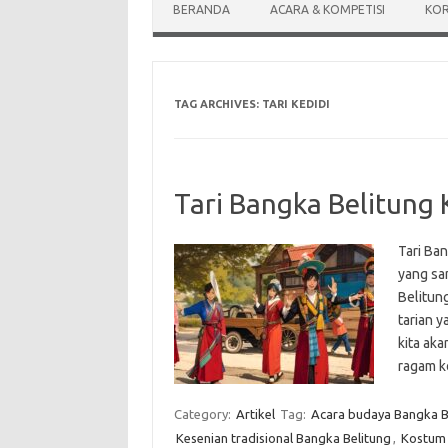
BERANDA
ACARA & KOMPETISI
KOR
TAG ARCHIVES:
TARI KEDIDI
Tari Bangka Belitung
Tari Ban
yang san
Belitung
tarian y
kita aka
ragam k
Category:
Artikel
Tag:
Acara budaya Bangka B
Kesenian tradisional Bangka Belitung
,
Kostum 