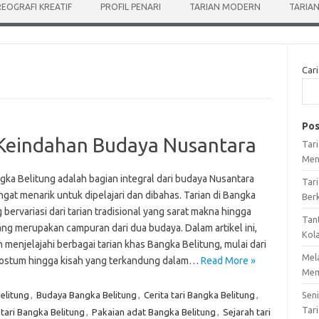
EOGRAFI KREATIF
PROFIL PENARI
TARIAN MODERN
TARIAN
Cari
Pos
 Keindahan Budaya Nusantara
Tar
Men
gka Belitung adalah bagian integral dari budaya Nusantara
Tari
gat menarik untuk dipelajari dan dibahas. Tarian di Bangka
Ber
 bervariasi dari tarian tradisional yang sarat makna hingga
Tan
ang merupakan campuran dari dua budaya. Dalam artikel ini,
Kol
n menjelajahi berbagai tarian khas Bangka Belitung, mulai dari
Mel
ostum hingga kisah yang terkandung dalam…
Read More »
Mem
elitung
,
Budaya Bangka Belitung
,
Cerita tari Bangka Belitung
,
Sen
Tari
tari Bangka Belitung
,
Pakaian adat Bangka Belitung
,
Sejarah tari