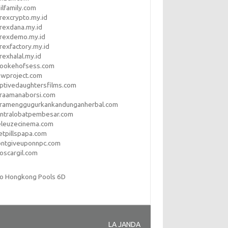
ilfamily.com
rexcrypto.my.id
rexdana.my.id
orexdemo.my.id
rexfactory.my.id
rexhalal.my.id
rookehofsess.com
swproject.com
ptivedaughtersfilms.com
araamanaborsi.com
aramenggugurkankandunganherbal.com
entralobatpembesar.com
eleuzecinema.com
etpillspapa.com
ontgiveuponnpc.com
oscargil.com
to Hongkong Pools 6D
LA JANDA