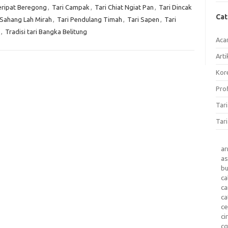
eripat Beregong
,
Tari Campak
,
Tari Chiat Ngiat Pan
,
Tari Dincak
Ca
 Sahang Lah Mirah
,
Tari Pendulang Timah
,
Tari Sapen
,
Tari
,
Tradisi tari Bangka Belitung
Aca
Arti
Kore
Prof
Tar
Tari
a
as
b
ca
c
ca
ce
ci
c