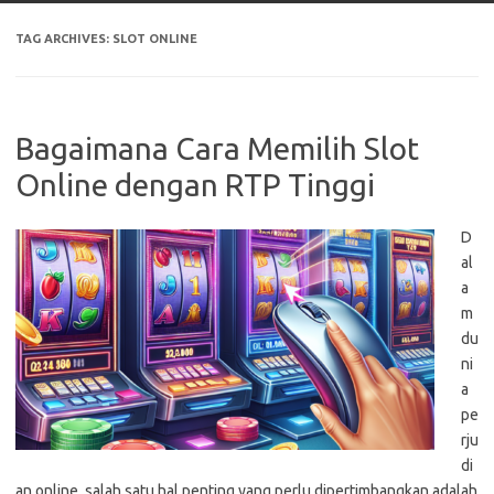
TAG ARCHIVES:
SLOT ONLINE
Bagaimana Cara Memilih Slot
Online dengan RTP Tinggi
D
al
a
m
du
ni
a
pe
rju
di
an online, salah satu hal penting yang perlu dipertimbangkan adalah