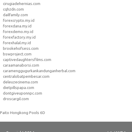
cirugiadehernias.com
cqhzdn.com
dailfamily.com
forexcrypto.my.id
forexdana.my.id
forexdemo.my.id
forexfactory.my.id
forexhalal.my.id
brookehofsess.com
bswproject.com
captivedaughtersfilms.com
caraamanaborsi.com
caramenggugurkankandunganherbal.com
centralobatpembesar.com
deleuzecinema.com
dietpillspapa.com
dontgiveuponnpc.com
droscargil.com
Paito Hongkong Pools 6D