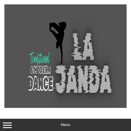
Skip
to
content
Menu