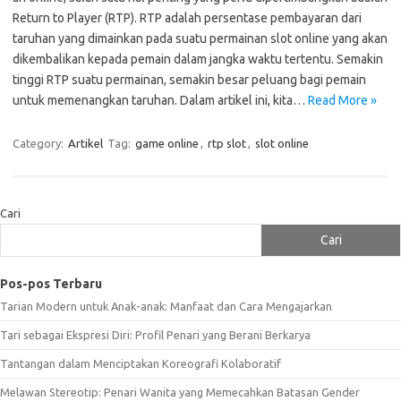
Return to Player (RTP). RTP adalah persentase pembayaran dari
taruhan yang dimainkan pada suatu permainan slot online yang akan
dikembalikan kepada pemain dalam jangka waktu tertentu. Semakin
tinggi RTP suatu permainan, semakin besar peluang bagi pemain
untuk memenangkan taruhan. Dalam artikel ini, kita…
Read More »
Category:
Artikel
Tag:
game online
,
rtp slot
,
slot online
Cari
Cari
Pos-pos Terbaru
Tarian Modern untuk Anak-anak: Manfaat dan Cara Mengajarkan
Tari sebagai Ekspresi Diri: Profil Penari yang Berani Berkarya
Tantangan dalam Menciptakan Koreografi Kolaboratif
Melawan Stereotip: Penari Wanita yang Memecahkan Batasan Gender