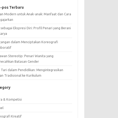
-pos Terbaru
ian Modern untuk Anak-anak: Manfaat dan Cara
gajarkan
 sebagai Ekspresi Diri: Profil Penari yang Berani
karya
tangan dalam Menciptakan Koreografi
aboratif
awan Stereotip: Penari Wanita yang
ecahkan Batasan Gender
i Tari dalam Pendidikan: Mengintegrasikan
an Tradisional ke Kurikulum
tegory
ra & Kompetisi
kel
ografi Kreatif