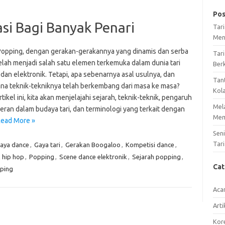
Pos
asi Bagi Banyak Penari
Tar
Men
Popping, dengan gerakan-gerakannya yang dinamis dan serba
Tari
telah menjadi salah satu elemen terkemuka dalam dunia tari
Ber
dan elektronik. Tetapi, apa sebenarnya asal usulnya, dan
Tan
na teknik-tekniknya telah berkembang dari masa ke masa?
Kol
tikel ini, kita akan menjelajahi sejarah, teknik-teknik, pengaruh
Mel
eran dalam budaya tari, dan terminologi yang terkait dengan
Mem
ead More »
Sen
Tari
aya dance
,
Gaya tari
,
Gerakan Boogaloo
,
Kompetisi dance
,
 hip hop
,
Popping
,
Scene dance elektronik
,
Sejarah popping
,
Ca
ping
Aca
Arti
Kore