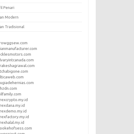
il Penari
ian Modern
an Tradisional
rrowggsew.com
ianmanufacturer.com
ucklesmotors.com
lvaryintcanada.com
arakeshagrawal.com
tchabigone.com
lticaweb.com
rugiadehernias.com
qhzdn.com
ilfamily.com
rexcrypto.my.id
rexdana.my.id
orexdemo.my.id
rexfactory.my.id
rexhalal.my.id
rookehofsess.com
swproject.com