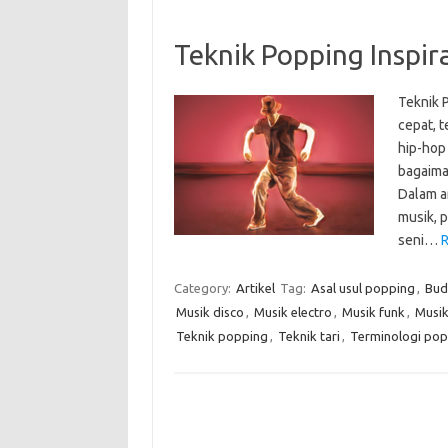
Teknik Popping Inspir
Teknik 
cepat, 
hip-hop 
bagaima
Dalam ar
musik, p
seni…
R
Category:
Artikel
Tag:
Asal usul popping
,
Bud
Musik disco
,
Musik electro
,
Musik funk
,
Musik
Teknik popping
,
Teknik tari
,
Terminologi pop