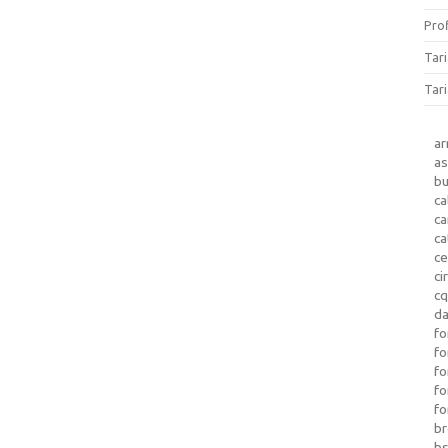
Prof
Tar
Tari
a
as
b
ca
c
ca
ce
ci
c
da
fo
fo
f
fo
fo
b
b