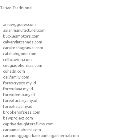
Tarian Tradisional
arrowggsew.com
asianmanufacturer.com
bucklesmotors.com
calvaryintcanada.com
carakeshagrawal.com
catchabigone.com
celticaweb.com
cirugiadehernias.com
cqhzdn.com
dailfamily.com
forexcrypto.my.id
forexdana.my.id
forexdemo.my.id
forexfactory.my.id
forexhalal.my.id
brookehofsess.com
bswproject.com
captivedaughtersfilms.com
caraamanaborsi.com
caramenggugurkankandunganherbal.com