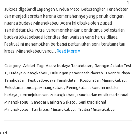
1
sukses digelar di Lapangan Cindua Mato, Batusangkar, Tanahdatar,
dan menjadi sorotan karena kemeriahannya yang penuh dengan
nuansa budaya Minangkabau. Acara ini dibuka oleh Bupati
Tanahdatar, Eka Putra, yang menekankan pentingnya pelestarian
budaya lokal sebagai identitas dan warisan yang harus dijaga.
Festival ini menampilkan berbagai pertunjukan seni, terutama tari
kreasi Minangkabau yang…
Read More »
Category:
Artikel
Tag:
Acara budaya Tanahdatar
,
Baringin Sakato Fest
1
,
Budaya Minangkabau
,
Dukungan pemerintah daerah
,
Event budaya
Tanahdatar
,
Festival budaya Tanahdatar
,
Kostum tari Minangkabau
,
Pelestarian budaya Minangkabau
,
Peningkatan ekonomi melalui
budaya
,
Pertunjukan seni Minangkabau
,
Randai dan musik tradisional
Minangkabau
,
Sanggar Baringin Sakato
,
Seni tradisional
Minangkabau
,
Tari kreasi Minangkabau
,
Tradisi Minangkabau
Cari