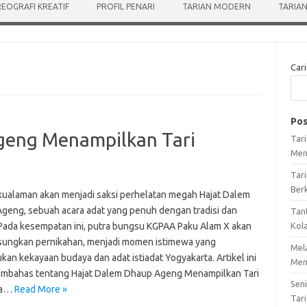
EOGRAFI KREATIF
PROFIL PENARI
TARIAN MODERN
TARIAN
Cari
Pos
geng Menampilkan Tari
Tar
Men
Tari
Ber
kualaman akan menjadi saksi perhelatan megah Hajat Dalem
geng, sebuah acara adat yang penuh dengan tradisi dan
Tan
Pada kesempatan ini, putra bungsu KGPAA Paku Alam X akan
Kol
ungkan pernikahan, menjadi momen istimewa yang
Mel
an kekayaan budaya dan adat istiadat Yogyakarta. Artikel ini
Mem
mbahas tentang Hajat Dalem Dhaup Ageng Menampilkan Tari
Sen
ya…
Read More »
Tari