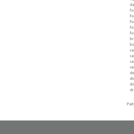
da
fo
fo
f
fo
fo
b
b
ca
c
c
c
d
di
d
dr
Pai