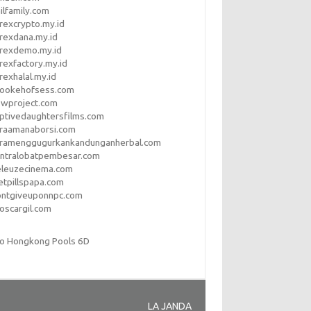
ilfamily.com
rexcrypto.my.id
rexdana.my.id
orexdemo.my.id
rexfactory.my.id
rexhalal.my.id
rookehofsess.com
swproject.com
ptivedaughtersfilms.com
araamanaborsi.com
aramenggugurkankandunganherbal.com
entralobatpembesar.com
eleuzecinema.com
etpillspapa.com
ontgiveuponnpc.com
oscargil.com
to Hongkong Pools 6D
LA JANDA