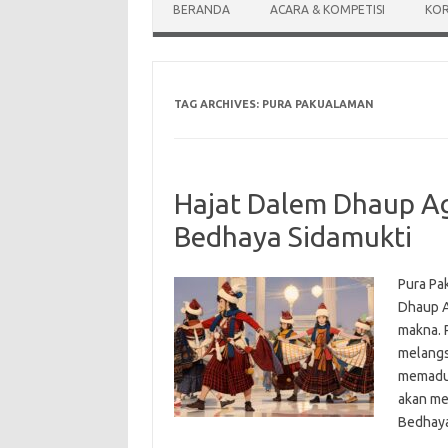
BERANDA
ACARA & KOMPETISI
KOR
TAG ARCHIVES:
PURA PAKUALAMAN
Hajat Dalem Dhaup A
Bedhaya Sidamukti
Pura Pa
Dhaup A
makna. 
melangs
memaduk
akan me
Bedha