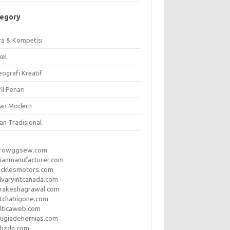
tegory
ra & Kompetisi
kel
ografi Kreatif
il Penari
ian Modern
an Tradisional
rrowggsew.com
ianmanufacturer.com
ucklesmotors.com
lvaryintcanada.com
arakeshagrawal.com
tchabigone.com
lticaweb.com
rugiadehernias.com
qhzdn.com