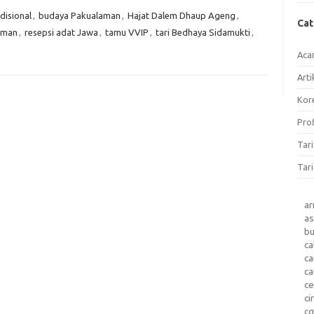
disional
,
budaya Pakualaman
,
Hajat Dalem Dhaup Ageng
,
Ca
aman
,
resepsi adat Jawa
,
tamu VVIP
,
tari Bedhaya Sidamukti
,
Aca
Arti
Kore
Prof
Tar
Tari
a
as
b
ca
c
ca
ce
ci
c