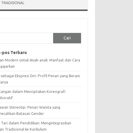
 TRADISIONAL
Cari
-pos Terbaru
ian Modern untuk Anak-anak: Manfaat dan Cara
gajarkan
 sebagai Ekspresi Diri: Profil Penari yang Berani
karya
tangan dalam Menciptakan Koreografi
aboratif
awan Stereotip: Penari Wanita yang
ecahkan Batasan Gender
i Tari dalam Pendidikan: Mengintegrasikan
an Tradisional ke Kurikulum