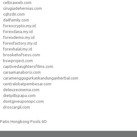
celticaweb.com
cirugiadehernias.com
cqhzdn.com
dailfamily.com
forexcrypto.my.id
forexdana.my.id
forexdemo.my.id
forexfactory.my.id
forexhalal.my.id
brookehofsess.com
bswproject.com
captivedaughtersfilms.com
caraamanaborsi.com
caramenggugurkankandunganherbal.com
centralobatpembesar.com
deleuzecinema.com
dietpillspapa.com
dontgiveuponnpc.com
droscargil.com
Paito Hongkong Pools 6D