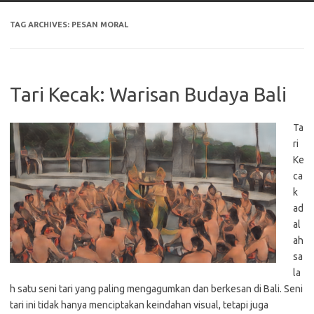
TAG ARCHIVES:
PESAN MORAL
Tari Kecak: Warisan Budaya Bali
Ta
ri
Ke
ca
k
ad
al
ah
sa
la
h satu seni tari yang paling mengagumkan dan berkesan di Bali. Seni
tari ini tidak hanya menciptakan keindahan visual, tetapi juga