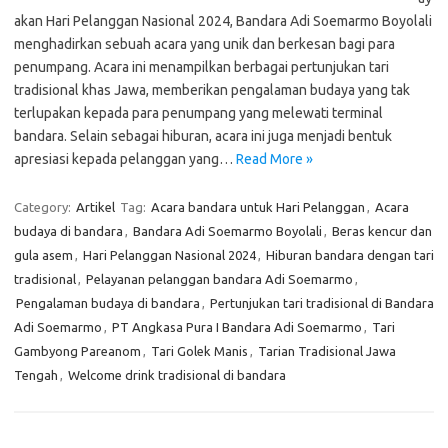
akan Hari Pelanggan Nasional 2024, Bandara Adi Soemarmo Boyolali
menghadirkan sebuah acara yang unik dan berkesan bagi para
penumpang. Acara ini menampilkan berbagai pertunjukan tari
tradisional khas Jawa, memberikan pengalaman budaya yang tak
terlupakan kepada para penumpang yang melewati terminal
bandara. Selain sebagai hiburan, acara ini juga menjadi bentuk
apresiasi kepada pelanggan yang…
Read More »
Category:
Artikel
Tag:
Acara bandara untuk Hari Pelanggan
,
Acara
budaya di bandara
,
Bandara Adi Soemarmo Boyolali
,
Beras kencur dan
gula asem
,
Hari Pelanggan Nasional 2024
,
Hiburan bandara dengan tari
tradisional
,
Pelayanan pelanggan bandara Adi Soemarmo
,
Pengalaman budaya di bandara
,
Pertunjukan tari tradisional di Bandara
Adi Soemarmo
,
PT Angkasa Pura I Bandara Adi Soemarmo
,
Tari
Gambyong Pareanom
,
Tari Golek Manis
,
Tarian Tradisional Jawa
Tengah
,
Welcome drink tradisional di bandara