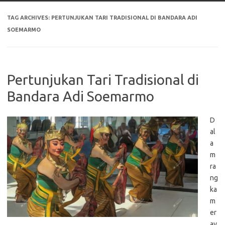
TAG ARCHIVES:
PERTUNJUKAN TARI TRADISIONAL DI BANDARA ADI
SOEMARMO
Pertunjukan Tari Tradisional di
Bandara Adi Soemarmo
D
al
a
m
ra
ng
ka
m
er
ay