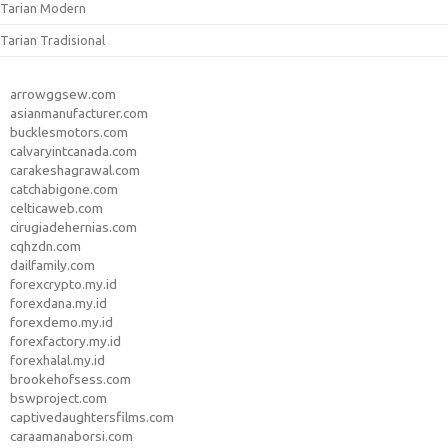
Tarian Modern
Tarian Tradisional
arrowggsew.com
asianmanufacturer.com
bucklesmotors.com
calvaryintcanada.com
carakeshagrawal.com
catchabigone.com
celticaweb.com
cirugiadehernias.com
cqhzdn.com
dailfamily.com
forexcrypto.my.id
forexdana.my.id
forexdemo.my.id
forexfactory.my.id
forexhalal.my.id
brookehofsess.com
bswproject.com
captivedaughtersfilms.com
caraamanaborsi.com