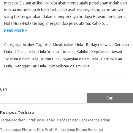
mereka. Dalam artikel ini, kita akan menjelajahi perjalanan indah dan
makna mendalam di balik hula, dari asal-usulnya hingga perannya
yang tak tergantikan dalam memperkaya budaya Hawaii. Jenis-jenis
Hula Hula-Hula terbagi menjadi dua jenis utama: Kahiko…
Read More »
Category:
Artikel
Tag:
Alat Musik dalam Hula
,
Budaya Hawaii
,
Gerakan
Hula
,
Hālau
,
Hula
,
Hula ʻAuana
,
ʻAuana
,
Kahiko
,
Kepulauan Hawaii
,
Kostum dalam Hula
,
Kumu Hula
,
Nyanyian dalam Hula
,
Pertunjukan
Hula
,
Sanggar Tari Hula
,
Simbolisme dalam Hula
Cari
Cari
Pos-pos Terbaru
Tarian Modern untuk Anak-anak: Manfaat dan Cara Mengajarkan
Tari sebagai Ekspresi Diri: Profil Penari yang Berani Berkarya