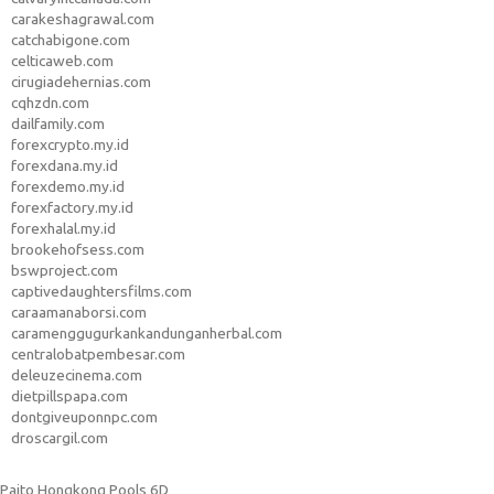
carakeshagrawal.com
catchabigone.com
celticaweb.com
cirugiadehernias.com
cqhzdn.com
dailfamily.com
forexcrypto.my.id
forexdana.my.id
forexdemo.my.id
forexfactory.my.id
forexhalal.my.id
brookehofsess.com
bswproject.com
captivedaughtersfilms.com
caraamanaborsi.com
caramenggugurkankandunganherbal.com
centralobatpembesar.com
deleuzecinema.com
dietpillspapa.com
dontgiveuponnpc.com
droscargil.com
Paito Hongkong Pools 6D