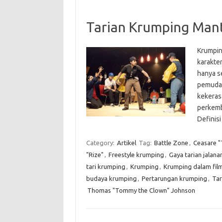
Tarian Krumping Man
Krumping
karakter
hanya se
pemuda 
kekerasa
perkemb
Definisi
Category:
Artikel
Tag:
Battle Zone
,
Ceasare "T
"Rize"
,
Freestyle krumping
,
Gaya tarian jalana
tari krumping
,
Krumping
,
Krumping dalam fil
budaya krumping
,
Pertarungan krumping
,
Tar
Thomas "Tommy the Clown" Johnson