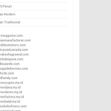
il Penari
ian Modern
an Tradisional
rrowggsew.com
ianmanufacturer.com
ucklesmotors.com
lvaryintcanada.com
arakeshagrawal.com
tchabigone.com
lticaweb.com
rugiadehernias.com
qhzdn.com
ilfamily.com
rexcrypto.my.id
rexdana.my.id
orexdemo.my.id
rexfactory.my.id
rexhalal.my.id
rookehofsess.com
swproject.com