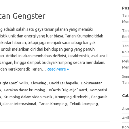
Pos
tan Gengster
Tar
Men
 adalah salah satu gaya tarian jalanan yang memiliki
Tari
istik unik dan energi yang luar biasa. Tarian Krumping tidak
Ber
kedar hiburan, tetapi juga menjadi sarana bagi banyak
Tan
untuk melarikan diri dari kehidupan geng yang penuh
Kol
n. Artikel ini akan membahas definisi, karakteristik, asal-usul,
Mel
angan, hingga dampak budaya krumping secara mendalam.
Mem
 dan Karakteristik Tarian…
Read More »
Sen
Tari
ight Eyez" Willis
,
Clowning
,
David LaChapelle
,
Dokumenter
n
,
Gerakan dasar krumping
,
Jo'Artis "Big Mijo" Ratti
,
Kompetisi
Ca
m
,
Krumping dalam video musik
,
Krumping di televisi
,
Pengaruh
i jalanan internasional
,
Tarian Krumping
,
Teknik krumping
,
Aca
Arti
Kore