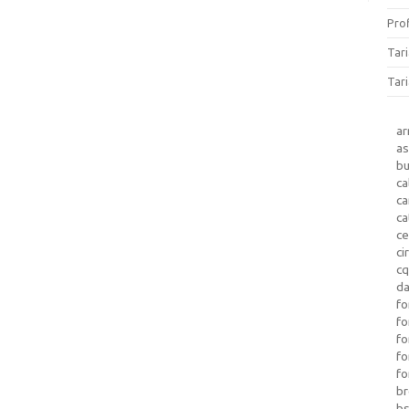
Prof
Tar
Tari
a
as
b
ca
c
ca
ce
ci
c
da
fo
fo
f
fo
fo
b
b