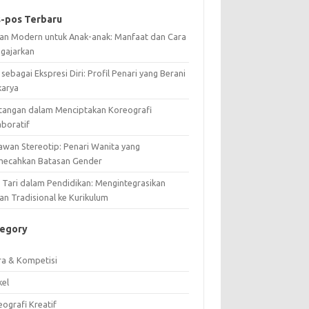
-pos Terbaru
ian Modern untuk Anak-anak: Manfaat dan Cara
gajarkan
 sebagai Ekspresi Diri: Profil Penari yang Berani
karya
tangan dalam Menciptakan Koreografi
aboratif
awan Stereotip: Penari Wanita yang
ecahkan Batasan Gender
i Tari dalam Pendidikan: Mengintegrasikan
an Tradisional ke Kurikulum
tegory
ra & Kompetisi
kel
ografi Kreatif