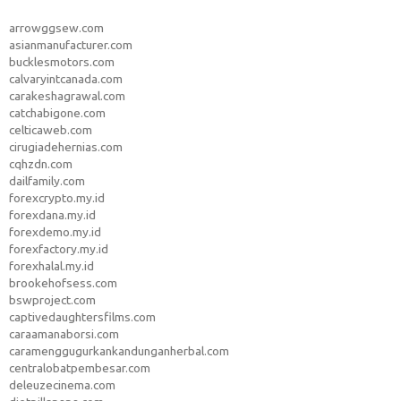
arrowggsew.com
asianmanufacturer.com
bucklesmotors.com
calvaryintcanada.com
carakeshagrawal.com
catchabigone.com
celticaweb.com
cirugiadehernias.com
cqhzdn.com
dailfamily.com
forexcrypto.my.id
forexdana.my.id
forexdemo.my.id
forexfactory.my.id
forexhalal.my.id
brookehofsess.com
bswproject.com
captivedaughtersfilms.com
caraamanaborsi.com
caramenggugurkankandunganherbal.com
centralobatpembesar.com
deleuzecinema.com