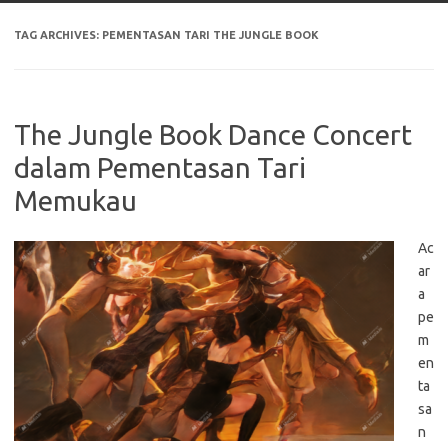
TAG ARCHIVES:
PEMENTASAN TARI THE JUNGLE BOOK
The Jungle Book Dance Concert
dalam Pementasan Tari
Memukau
Ac
ar
a
pe
m
en
ta
sa
n