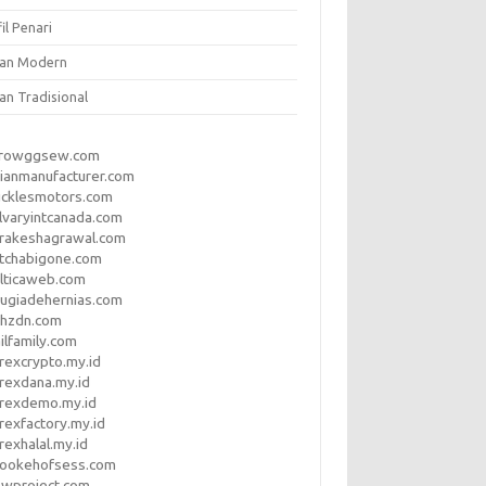
il Penari
ian Modern
an Tradisional
rrowggsew.com
ianmanufacturer.com
ucklesmotors.com
lvaryintcanada.com
arakeshagrawal.com
tchabigone.com
lticaweb.com
rugiadehernias.com
qhzdn.com
ilfamily.com
rexcrypto.my.id
rexdana.my.id
orexdemo.my.id
rexfactory.my.id
rexhalal.my.id
rookehofsess.com
swproject.com