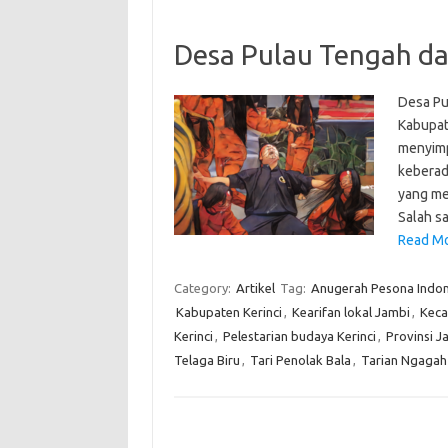
Desa Pulau Tengah d
Desa Pu
Kabupat
menyimp
keberad
yang men
Salah s
Read Mo
Category:
Artikel
Tag:
Anugerah Pesona Indon
Kabupaten Kerinci
,
Kearifan lokal Jambi
,
Keca
Kerinci
,
Pelestarian budaya Kerinci
,
Provinsi J
Telaga Biru
,
Tari Penolak Bala
,
Tarian Ngagah