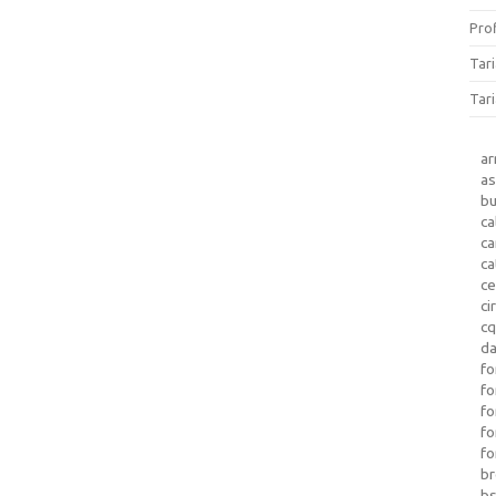
Prof
Tar
Tari
a
as
b
ca
c
ca
ce
ci
c
da
fo
fo
f
fo
fo
b
b