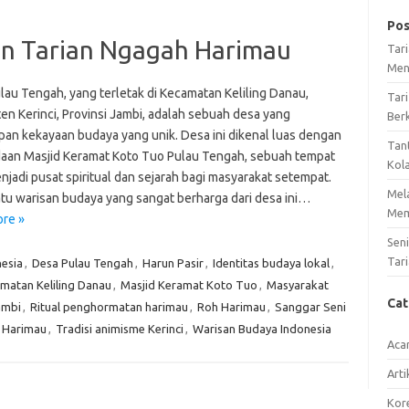
Pos
an Tarian Ngagah Harimau
Tar
Men
lau Tengah, yang terletak di Kecamatan Keliling Danau,
Tari
en Kerinci, Provinsi Jambi, adalah sebuah desa yang
Ber
an kekayaan budaya yang unik. Desa ini dikenal luas dengan
Tan
aan Masjid Keramat Koto Tuo Pulau Tengah, sebuah tempat
Kol
jadi pusat spiritual dan sejarah bagi masyarakat setempat.
Mel
atu warisan budaya yang sangat berharga dari desa ini…
Mem
re »
Sen
Tari
esia
,
Desa Pulau Tengah
,
Harun Pasir
,
Identitas budaya lokal
,
matan Keliling Danau
,
Masjid Keramat Koto Tuo
,
Masyarakat
Ca
ambi
,
Ritual penghormatan harimau
,
Roh Harimau
,
Sanggar Seni
 Harimau
,
Tradisi animisme Kerinci
,
Warisan Budaya Indonesia
Aca
Arti
Kore