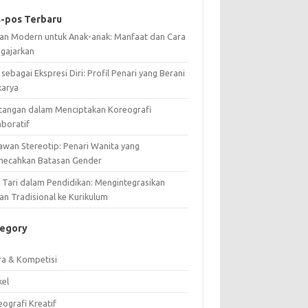
-pos Terbaru
ian Modern untuk Anak-anak: Manfaat dan Cara
gajarkan
 sebagai Ekspresi Diri: Profil Penari yang Berani
karya
tangan dalam Menciptakan Koreografi
aboratif
awan Stereotip: Penari Wanita yang
ecahkan Batasan Gender
i Tari dalam Pendidikan: Mengintegrasikan
an Tradisional ke Kurikulum
tegory
ra & Kompetisi
kel
ografi Kreatif